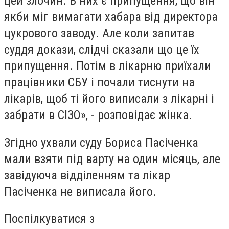
цей злочин. В них є припущення, що він
якби міг вимагати хабара від директора
цукрового заводу. Але коли запитав
суддя докази, слідчі сказали що це їх
припущення. Потім в лікарню приїхали
працівники СБУ і почали тиснути на
лікарів, щоб ті його виписали з лікарні і
забрати в СІЗО», - розповідає жінка.
Згідно ухвали суду Бориса Пасіченка
мали взяти під варту на один місяць, але
завідуюча відділенням та лікар
Пасіченка не виписала його.
Поспілкуватися з