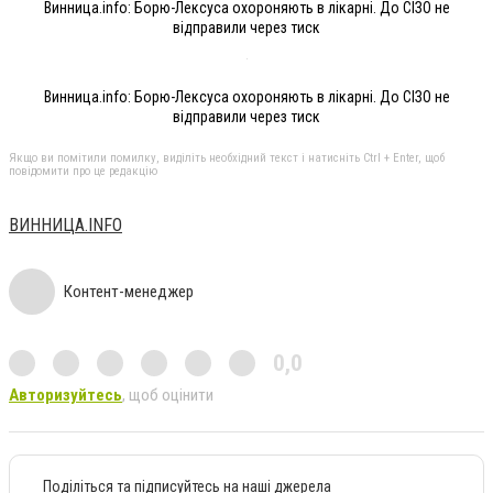
Винница.info: Борю-Лексуса охороняють в лікарні. До СІЗО не
відправили через тиск
Винница.info: Борю-Лексуса охороняють в лікарні. До СІЗО не
відправили через тиск
Якщо ви помітили помилку, виділіть необхідний текст і натисніть Ctrl + Enter, щоб
повідомити про це редакцію
ВИННИЦА.INFO
Контент-менеджер
0,0
Авторизуйтесь
, щоб оцінити
Поділіться та підписуйтесь на наші джерела