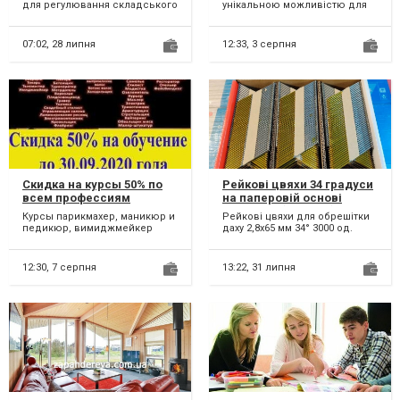
обладнання
для регулювання складського
унікальною можливістю для
обладнання Товщина металу
студентів, які прагнуть якісної
1,5 мм Розм...
освіти та дослідниц...
07:02,
28 липня
12:33,
3 серпня
Скидка на курсы 50% по
Рейкові цвяхи 34 градуси
всем профессиям
на паперовій основі
Винница
2,8х65 мм (3000 од.)
Курсы парикмахер, маникюр и
Рейкові цвяхи для обрешітки
педикюр, вимиджмейкер
даху 2,8х65 мм 34° 3000 од.
изажист, стилист,
Діаметр 2,8 мм. Робоча
наращивание ресниц, тату,
довжина 65 мм. В у...
марке...
12:30,
7 серпня
13:22,
31 липня