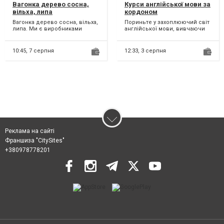
Вагонка дерево сосна,
Курси англійської мови за
вільха, липа
кордоном
Вагонка дерево сосна, вільха,
Пориньте у захоплюючий світ
липа. Ми є виробниками
англійської мови, вивчаючи
вагонки. Тому якість її
за кордоном! У вас є
однозначно гарантуємо!...
унікальна можливість роз...
10:45,
7 серпня
12:33,
3 серпня
Реклама на сайті
Франшиза "CitySites"
+380978778201