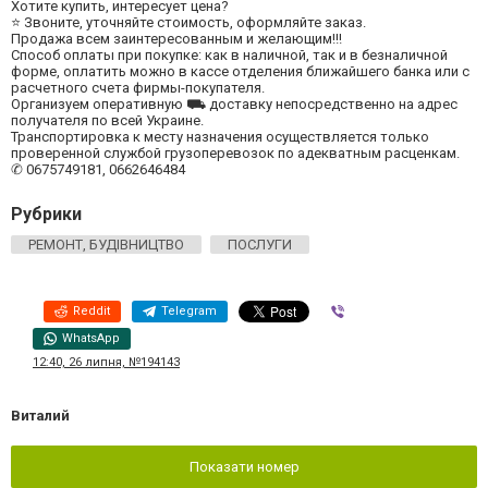
Хотите купить, интересует цена?
⭐ Звоните, уточняйте стоимость, оформляйте заказ.
Продажа всем заинтересованным и желающим!!!
Способ оплаты при покупке: как в наличной, так и в безналичной
форме, оплатить можно в кассе отделения ближайшего банка или с
расчетного счета фирмы-покупателя.
Организуем оперативную ⛟ доставку непосредственно на адрес
получателя по всей Украине.
Транспортировка к месту назначения осуществляется только
проверенной службой грузоперевозок по адекватным расценкам.
✆ 0675749181, 0662646484
Рубрики
РЕМОНТ, БУДІВНИЦТВО
ПОСЛУГИ
Reddit
Telegram
Viber
WhatsApp
12:40, 26 липня, №194143
Виталий
Показати номер