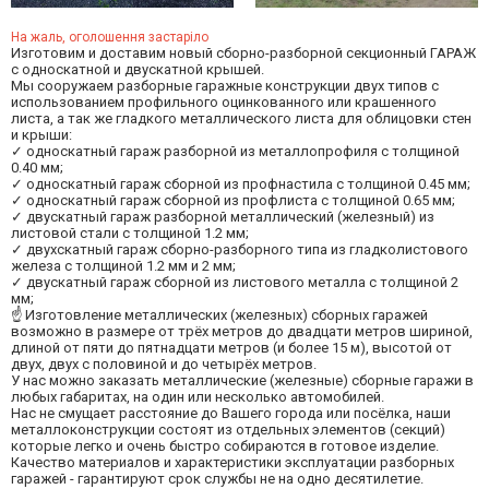
На жаль, оголошення застаріло
Изготовим и доставим новый сборно-разборной секционный ГАРАЖ
с односкатной и двускатной крышей.
Мы сооружаем разборные гаражные конструкции двух типов с
использованием профильного оцинкованного или крашенного
листа, а так же гладкого металлического листа для облицовки стен
и крыши:
✓ односкатный гараж разборной из металлопрофиля с толщиной
0.40 мм;
✓ односкатный гараж сборной из профнастила с толщиной 0.45 мм;
✓ односкатный гараж сборной из профлиста с толщиной 0.65 мм;
✓ двускатный гараж разборной металлический (железный) из
листовой стали с толщиной 1.2 мм;
✓ двухскатный гараж сборно-разборного типа из гладколистового
железа с толщиной 1.2 мм и 2 мм;
✓ двускатный гараж сборной из листового металла с толщиной 2
мм;
☝ Изготовление металлических (железных) сборных гаражей
возможно в размере от трёх метров до двадцати метров шириной,
длиной от пяти до пятнадцати метров (и более 15 м), высотой от
двух, двух с половиной и до четырёх метров.
У нас можно заказать металлические (железные) сборные гаражи в
любых габаритах, на один или несколько автомобилей.
Нас не смущает расстояние до Вашего города или посёлка, наши
металлоконструкции состоят из отдельных элементов (секций)
которые легко и очень быстро собираются в готовое изделие.
Качество материалов и характеристики эксплуатации разборных
гаражей - гарантируют срок службы не на одно десятилетие.