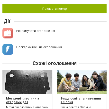
Показати номер
Дії
Рекламувати оголошення
Поскаржитись на оголошення
Схожі оголошення
Металеві пластини з
Вища освіта та навчання
отворами для
в Японії
регулювання складського
Металеві пластини з отворами
Вища освіта в Японії є