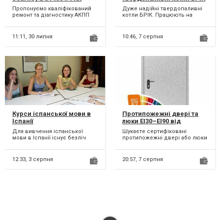
Freemont 62TE#
Пропонуємо кваліфікований
Дуже надійні твердопаливні
8U3R7000NG & 4872691AH,
ремонт та діагностику АКПП
котли БРІК. Працюють на
68060442AB, 68060444AB,
62TE в автомобілях : JEEP,
різних видах твердого палива:
68072176AA # : 68090721AD,
CHRYSLER, FIAT Freem...
* Дрова (вологіст...
RX090721AD, R8090721AD,
11:11,
30 липня
10:46,
7 серпня
68070538AB, R8070538AB,
68145886AC, 5078570AB,
68018555AA
Курси іспанської мови в
Протипожежні двері та
Іспанії
люки EI30–EI90 від
виробника —
Для вивчення іспанської
Шукаєте сертифіковані
сертифікована якість і
мови в Іспанії існує безліч
протипожежні двері або люки
надійний захист
курсів та мовних шкіл. Іспанія
для житлового, комерційного
надає чудову можл...
чи промислового об'єкт...
12:33,
3 серпня
20:57,
7 серпня