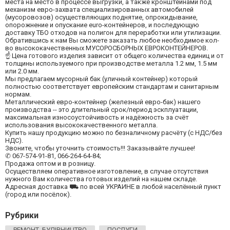
места на место в процессе выгрузки, а также кронштейнами под
механизм евро-захвата специализированных автомобилей
(мусоровозов) осуществляющих поднятие, опрокидывание,
опорожнение и опускание euro-контейнеров, и последующую
доставку ТБО отходов на полигон для переработки или утилизации.
Обратившись к нам Вы сможете заказать любое необходимое кол-
во высококачественных МУСОРОСБОРНЫХ ЕВРОКОНТЕЙНЕРОВ.
☝ Цена готового изделия зависит от общего количества единиц и от
толщины используемого при производстве металла 1.2 мм, 1.5 мм
или 2.0 мм.
Мы предлагаем мусорный бак (уличный контейнер) который
полностью соответствует европейским стандартам и санитарным
нормам.
Металлический евро-контейнер (железный евро-бак) нашего
производства -- это длительный срок/период эскплуатации,
максимальная износоустойчивость и надёжность за счёт
использования высококачественного металла.
Купить нашу продукцию можно по безналичному расчёту (с НДС/без
НДС).
Звоните, чтобы уточнить стоимость!!! Заказывайте лучшее!
✆ 067-574-91-81, 066-264-64-84;
Продажа оптом и в розницу.
Осуществляем оперативное изготовление, в случае отсутствия
нужного Вам количества готовых изделий на нашем складе.
Адресная доставка ⛟ по всей УКРАИНЕ в любой населённый пункт
(город или посёлок).
Рубрики
РЕМОНТ, БУДІВНИЦТВО
ПОСЛУГИ