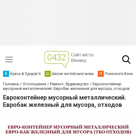
К
Краса & Здоров'я
Ш
Школи англійської мови
П
Психологи Вінниц
Головна
Оголошення
Ремонт, будівництво
Евроконтейнер
мусорный металлический. Евробак железный для мусора, отходов
Евроконтейнер мусорный металлический.
Евробак железный для мусора, отходов