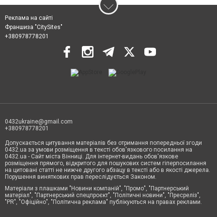
Реклама на сайті
Франшиза "CitySites"
+380978778201
0432ukraine@gmail.com
+380978778201
Допускається цитування матеріалів без отримання попередньої згоди
0432.ua за умови розміщення в тексті обов'язкового посилання на
0432.ua - Сайт міста Вінниці. Для інтернет-видань обов'язкове
розміщення прямого, відкритого для пошукових систем гіперпосилання
на цитовані статті не нижче другого абзацу в тексті або в якості джерела.
Порушення виняткових прав переслідується Законом.
Матеріали з плашками "Новини компаній", "Промо", "Партнерський
матеріал", "Партнерський спецпроєкт", "Політичні новини", "Пресреліз",
"PR", "Офіційно", "Політична реклама" публікуються на правах реклами.