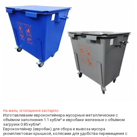
На жаль, оголошення застаріло
Изготавливаем евроконтейнера мусорные металлические с
объёмом заполнения 1.1 куб/м³ и евробаки железные с объёмом
загрузки 0.85 куб/м³.
Евроконтейнер (евробак) для сбора и вывоза мусора
укомплектован крышкой, колёсами для удобства перемещения с