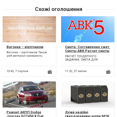
Схожі оголошення
Вагонка – кірпічиком
Смета. Составление смет.
Сметы АВК.Расчет сметы
Вагонка – кірпічиком Також
цей матеріал називають:
РАСЧЕТ ТЕНДЕРНОГО
«Стіновий паркет». Деревина з
ЗАДАНИЯ, СМЕТА ДЛЯ
якої виготовляєть...
ТЕНДЕРА, РАБОТА С
БЮДЖЕТОМ. ПОЛНОЕ
СОПРОВОЖДЕНИЕ ОБЪЕКТА
10:45,
7 серпня
11:32,
27 липня
ОТ...
Ремонт АКПП Dodge
Дуже надійні
Journey DCT450 # Fiat
твердопаливні котли БРІК