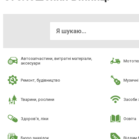
Автозапчастини, витратні матеріали,
Мототех
аксесуари
Ремонт, будівництво
Музичні
Тварини, рослини
Засоби 
Здоров'я, ліки
Освіта
Бюро знахідок
Віддам