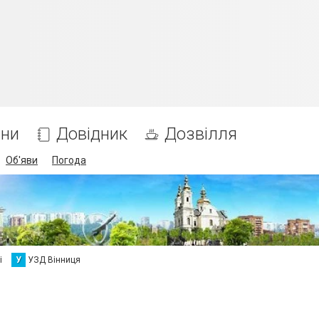
ни
Довідник
Дозвілля
Об'яви
Погода
і
У
УЗД Вінниця