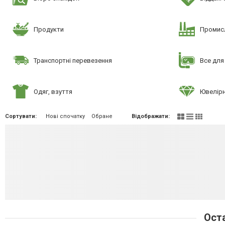
Продукти
Промисл
Транспортні перевезення
Все для
Одяг, взуття
Ювелірн
Сортувати:
Нові спочатку
Обране
Відображати:
Оста