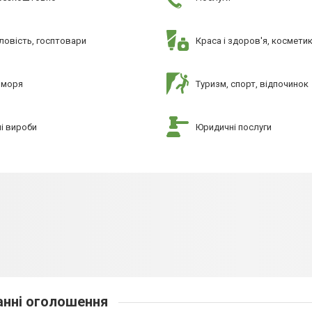
овість, госптовари
Краса і здоров'я, космети
 моря
Туризм, спорт, відпочинок
і вироби
Юридичні послуги
нні оголошення