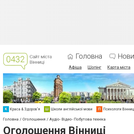
Головна
Нови
Афіша
Шопінг
Карта міста
К
Краса & Здоров'я
Ш
Школи англійської мови
П
Психологи Вінниц
Головна
Оголошення
Аудіо- Відео- Побутова техніка
Оголошення Вінниці