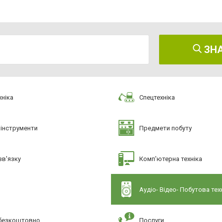
ЗН
ніка
Спецтехніка
 інструменти
Предмети побуту
зв'язку
Комп'ютерна техніка
Аудіо- Відео- Побутова тех
 безкоштовно
Послуги