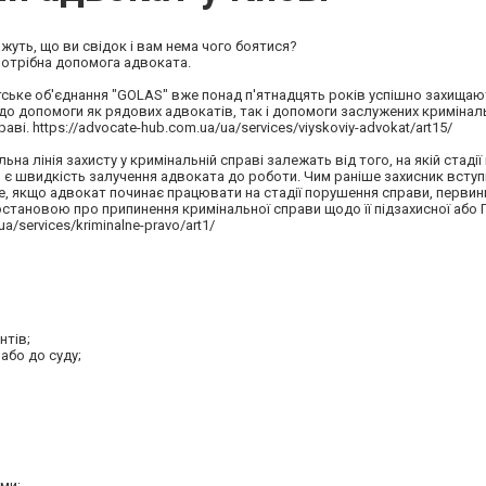
жуть, що ви свідок і вам нема чого боятися?
 потрібна допомога адвоката.
ське об'єднання "GOLAS" вже понад п'ятнадцять років успішно захищаю
 до допомоги як рядових адвокатів, так і допомоги заслужених кримінал
аві. https://advocate-hub.com.ua/ua/services/viyskoviy-advokat/art15/
на лінія захисту у кримінальній справі залежать від того, на якій стад
 є швидкість залучення адвоката до роботи. Чим раніше захисник вступи
е, якщо адвокат починає працювати на стадії порушення справи, первин
остановою про припинення кримінальної справи щодо її підзахисної аб
a/services/kriminalne-pravo/art1/
нтів;
або до суду;
ми;