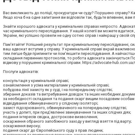
Вас викликають до поліції, прокуратури чи суду? Порушено справу? Ка
Якщо хоча б на одне запитання ви відповіли так, будьте впевнені, вам
Знайти хорошого адвоката у кримінальних справах непросто. Адвокат
час кримінального переслідування. У нашій колегії ви можете вдатися
України, які успішно провели не одну сотню справ і найкращі у своїй спр
Пам'ятайте! Успішний результат при кримінальному переслідуванні, силь
ваш адвокат вступив у справу. У кримінальній справі вкрай важливою
тим легше буде припинити чи пом'якшити переслідування. А найчастіш
складання первинних протоколів, то робота адвоката закінчується П
відмову у порушенні кримінальної справи. https://advocate-hub.com.ua/u
Послуги адвокатів:
консультація у кримінальній справі;
ознайомлення з усіма матеріалами у кримінальній справі;
побудова лінії захисту як у суді, і на попередньому слідстві;
збирання доказів та витребування довідок та інших необхідних докуме
за необхідності складання та подання скарг вищим посадовим особам 
відвідування обвинуваченого у слідчому ізоляторі;
захист підозрюваного, обвинуваченого на попередньому слідстві;
участь у допиті, при пред'явленні звинувачення та інших слідчих діях;
подання інтересів свідка, дострокове визволення;
оскарження обраного запобіжного заходу у вигляді взяття під варту;
оскарження вироку;
подання скарг до Європейського суду з прав людини;
відстеження та припинення порушень закону правоохоронними органа