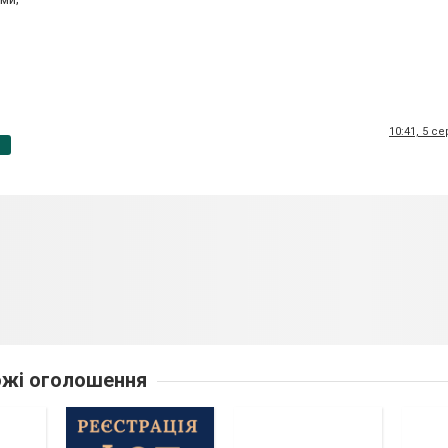
10:41, 5 с
p
жі оголошення