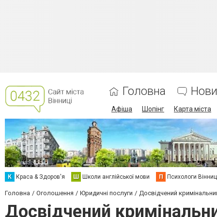
Головна
Нови
Афіша
Шопінг
Карта міста
К
Краса & Здоров'я
Ш
Школи англійської мови
П
Психологи Вінниц
Головна
Оголошення
Юридичні послуги
Досвідчений кримінальний
Досвідчений кримінальни