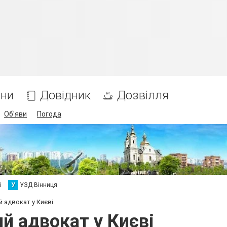
ни
Довідник
Дозвілля
Об'яви
Погода
і
У
УЗД Вінниця
 адвокат у Києві
й адвокат у Києві