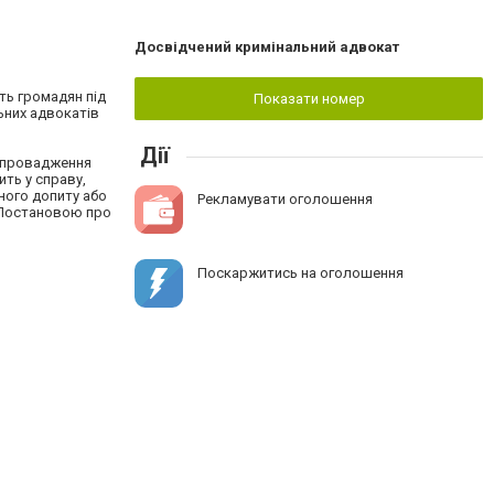
Досвідчений кримінальний адвокат
ть громадян під
Показати номер
ьних адвокатів
Дії
ії провадження
ть у справу,
ного допиту або
Рекламувати оголошення
о Постановою про
Поскаржитись на оголошення