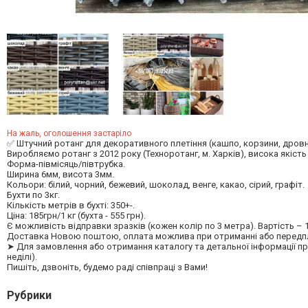
На жаль, оголошення застаріло
✅ Штучний ротанг для декоративного плетіння (кашпо, корзини, дровниці 
Виробляємо ротанг з 2012 року (Техноротанг, м. Харків), висока якість
Форма-півмісяць/півтрубка.
Ширина 6мм, висота 3мм.
Кольори: білий, чорний, бежевий, шоколад, венге, какао, сірий, графіт.
Бухти по 3кг.
Кількість метрів в бухті: 350+-.
Ціна: 185грн/1 кг (бухта - 555 грн).
Є можливість відправки зразків (кожен колір по 3 метра). Вартість – 
Доставка Новою поштою, оплата можлива при отриманні або передпл
➤ Для замовлення або отримання каталогу та детальної інформації про р
неділі).
Пишіть, дзвоніть, будемо раді співпраці з Вами!
Рубрики