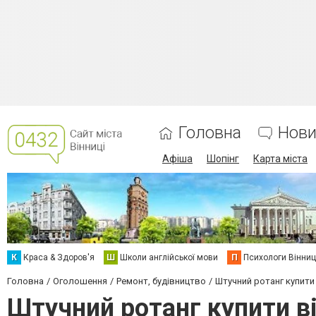
Головна
Нови
Афіша
Шопінг
Карта міста
К
Краса & Здоров'я
Ш
Школи англійської мови
П
Психологи Вінниц
Головна
Оголошення
Ремонт, будівництво
Штучний ротанг купити 
Штучний ротанг купити ві