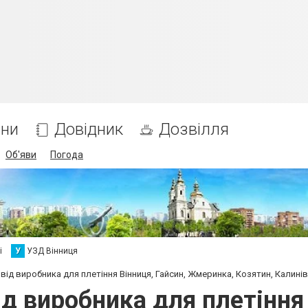
ни
Довідник
Дозвілля
Об'яви
Погода
і
У
УЗД Вінниця
від виробника для плетіння Вінниця, Гайсин, Жмеринка, Козятин, Калинів
д виробника для плетіння 