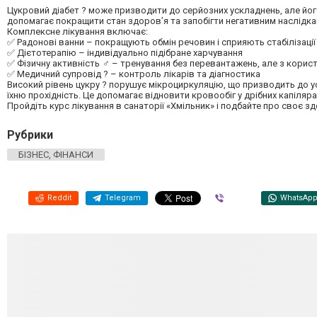
Цукровий діабет ? може призводити до серйозних ускладнень, але йог
допомагає покращити стан здоров’я та запобігти негативним наслідка
Комплексне лікування включає:
✅ Радонові ванни – покращують обмін речовин і сприяють стабілізації
✅ Дієтотерапію – індивідуально підібране харчування
✅ Фізичну активність ‍♂ – тренування без перевантажень, але з корис
✅ Медичний супровід ? – контроль лікарів та діагностика
Високий рівень цукру ? порушує мікроциркуляцію, що призводить до
їхню прохідність. Це допомагає відновити кровообіг у дрібних капіляр
Пройдіть курс лікування в санаторії «Хмільник» і подбайте про своє з
Рубрики
БІЗНЕС, ФІНАНСИ
Reddit
Telegram
Viber
WhatsAp