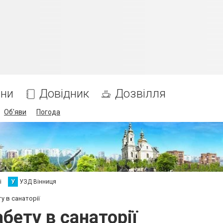
ни
Довідник
Дозвілля
Об'яви
Погода
і
У
УЗД Вінниця
у в санаторії
бету в санаторії