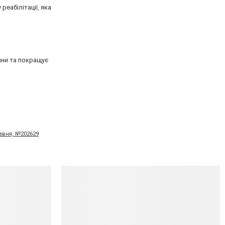
еабілітації, яка
ини та покращує
равня, №202629