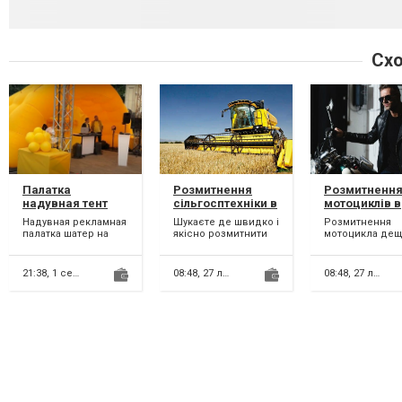
Схо
Палатка
Розмитнення
Розмитненн
надувная тент
сільгосптехніки в
мотоциклів в
для уличного
Україні
Україні
Надувная рекламная
Шукаєте де швидко і
Розмитнення
маркетинга,
палатка шатер на
якісно розмитнити
мотоцикла де
рекламы
четырех опорах
сільгосптехніку? Ви
відрізняється 
возведение 5-15
компании Слон
звернулися за
«розмитнення»
похожа на
вірною адресою.
легкового авто
мин
21:38,
1 серпня
08:48,
27 липня
08:48,
27 липня
мобильную
Ми маємо вел...
має свої
надувную студию...
особливості....