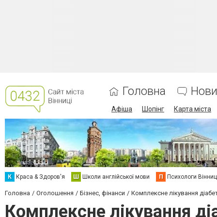
Головна
Нови
Афіша
Шопінг
Карта міста
К
Краса & Здоров'я
Ш
Школи англійської мови
П
Психологи Вінниц
Головна
Оголошення
Бізнес, фінанси
Комплексне лікування діабет
Комплексне лікування діа