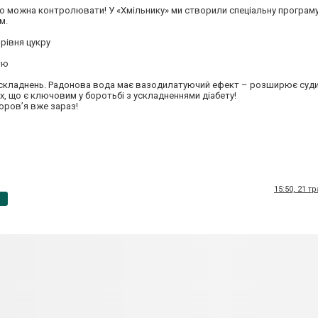
о можна контролювати! У «Хмільнику» ми створили спеціальну програму р
м.
 рівня цукру
тю
 ускладнень. Радонова вода має вазодилатуючий ефект – розширює суд
ах, що є ключовим у боротьбі з ускладненнями діабету!
доров’я вже зараз!
15:50, 21 т
p