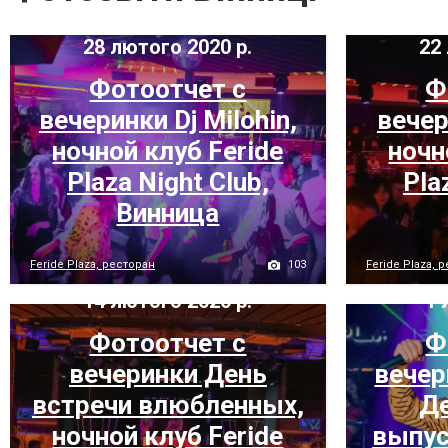
28 лютого 2020 р.
22 
Фотоотчет с
Ф
вечеринки Dj Milohin,
вечер
ночной клуб Feride
ночн
Plaza Night Club,
Pla
Винница
103
Feride Plaza, ресторан
Feride Plaza, 
14 лютого 2020 р.
1 
Фотоотчет с
Ф
вечеринки День
вечер
встречи влюбленных,
Де
ночной клуб Feride
выпус