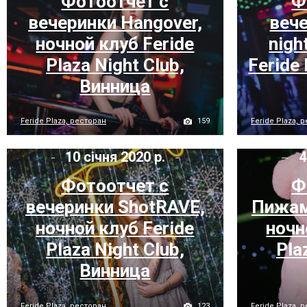
Фотоотчет с
Ф
вечеринки Hangover,
вече
ночной клуб Feride
nigh
Plaza Night Club,
Feride 
Винница
159
Feride Plaza, ресторан
Feride Plaza, 
10 січня 2020 р.
4
Фотоотчет с
Ф
вечеринки ShotRAVE,
Пижам
ночной клуб Feride
ночн
Plaza Night Club,
Pla
Винница
123
Feride Plaza, ресторан
Feride Plaza, 