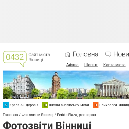
Головна
Нови
Афіша
Шопінг
Карта міста
К
Краса & Здоров'я
Ш
Школи англійської мови
П
Психологи Вінниц
Головна
Фотозвіти Вінниці
Feride Plaza, ресторан
Фотозвіти Вінниці