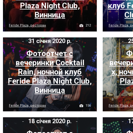
Plaza Night Club,
клуб F
Винница
Cl
212
Feride Plaza, ресторан
Feride Plaza, 
31 січня 2020 р.
25
Фотоотчет с
Ф
вечеринки Cocktail
вечер
Rain, ночной клуб
х, но
Feride Plaza Night Club,
Pla
Винница
156
Feride Plaza, ресторан
Feride Plaza, 
18 січня 2020 р.
17