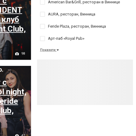
 с
American Bar&Grill, ресторан в Виннице
SIDENT
AURA, ресторан, Винница
 клуб
Feride Plaza, ресторан, Винница
ht Club,
Арт-паб «Royal Pub»
Показати
98
р.
 с
 night,
eride
lub,
47