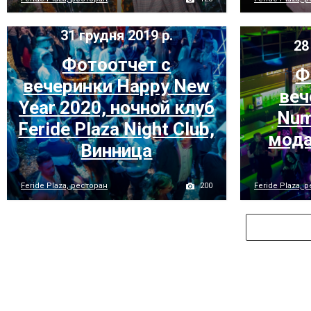
31 грудня 2019 р.
28
Фотоотчет с
Ф
вечеринки Happy New
веч
Year 2020, ночной клуб
Num
Feride Plaza Night Club,
мода
Винница
200
Feride Plaza, ресторан
Feride Plaza, 