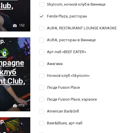
lub,
Skyroom, ночной клуб в Виннице
Feride Plaza, ресторан
152
AURA, RESTAURANT LOUNGE KARAOKE
 р.
AURA, ресторан в Виннице
 с
Арт-паб «BEEF EATER»
mpagne
Амагама
 клуб
Ночной клуб «Skyroom»
ht Club,
Люди Fusion Place
Люди Fusion Place, караоке
110
American Bar&Grill
 р.
Beer&Blues, арт-паб