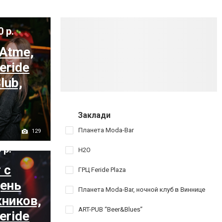
0 р.
 Atme,
eride
lub,
Заклади
Планета Moda-Bar
129
 р.
H2O
 с
ГРЦ Feride Plaza
День
Планета Moda-Bar, ночной клуб в Виннице
ников,
ART-PUB “Beer&Blues”
eride