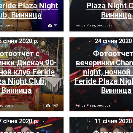
eride Plaza Night
Plaza Night C
ub, Винница
Винница
91
ресторан
Feride Plaza, ресторан
 січня 2020 р.
24 січня 2020
отоотчет с
Фотоотчет
инки Дискач 90-
вечеринки Cha
чной клуб Feride
night, ночной
za Night Club,
Feride Plaza Nig
Винница
Винница
163
ресторан
Feride Plaza, ресторан
 січня 2020 р.
11 січня 2020