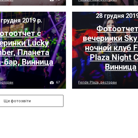
28 грудня 2019
 грудня 2019 р.
Фотоотчет
отоотчет с
вечеринки Sky
еринки Lucky
ночной клуб F
ber, Планета
Plaza Night C
-бар, Винница
Винница
67
ресторан
Feride Plaza, ресторан
Ще фотозвіти