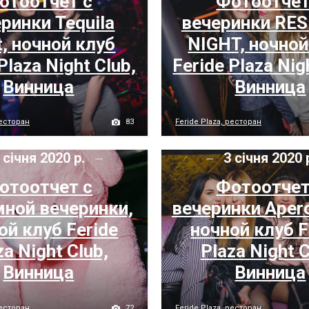
отоотчет с
Фотоотчет
ринки Tequila
вечеринки RE
t, ночной клуб
NIGHT, ночной
Plaza Night Club,
Feride Plaza Nig
Винница
Винница
83
ресторан
Feride Plaza, ресторан
 січня 2020 р.
3 січня 2020 
отоотчет с
Фотоотчет
ной вечеринки,
вечеринки Aperol
ой клуб Feride
ночной клуб F
za Night Club,
Plaza Night C
Винница
Винница
72
ресторан
Feride Plaza, ресторан