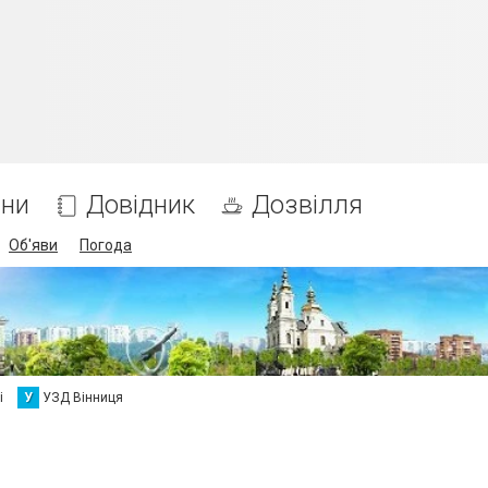
ни
Довідник
Дозвілля
Об'яви
Погода
і
У
УЗД Вінниця