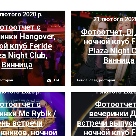
лютого 2020 р.
21 лютого 202
отоотчет с
Фотоотчет, Dj
инки Hangover,
ночной клуб F
ой клуб Feride
Plaza Night C
za Night Club,
Винница
Винница
174
ресторан
Feride Plaza, ресторан
лютого 2020 р.
1 лютого 2020
отоотчет с
Фотоотчет
инки Mc Rybik /
вечеринки 
нь встречи
встречи выпуск
кников, ночной
ночной клуб F