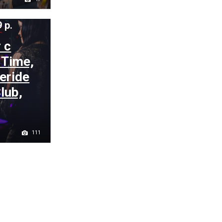
 р.
 с
 Time,
eride
lub,
111