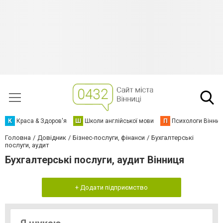
К
Краса & Здоров'я
Ш
Школи англійської мови
П
Психологи Вінниц
Головна
Довідник
Бізнес-послуги, фінанси
Бухгалтерські
послуги, аудит
Бухгалтерські послуги, аудит Вінниця
+ Додати підприємство