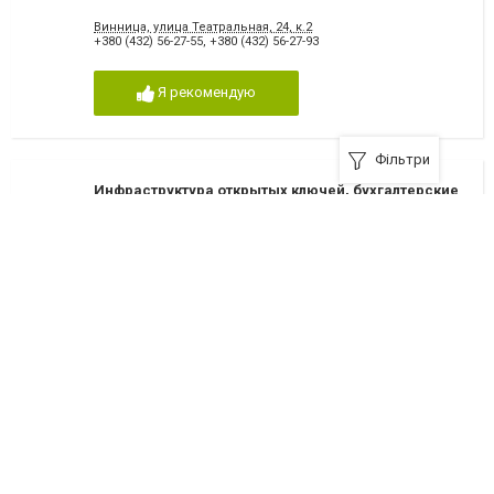
Винница, улица Театральная, 24, к.2
+380 (432) 56-27-55
,
+380 (432) 56-27-93
Я рекомендую
Фільтри
Инфраструктура открытых ключей, бухгалтерские
услуги, аудит
Винница, улица Киевская, 16, оф.512
+380 (432) 55-06-91
Я рекомендую
Південний Буг, бухгалтерские услуги, аудит
Винница, улица Козицького, 24, к.2
+380 (432) 35-04-59
,
+380 (432) 35-31-35