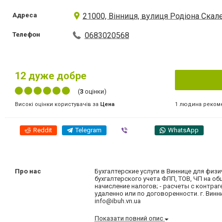
Адреса
21000, Вінниця, вулиця Родіона Скал
Телефон
0683020568
12
дуже добре
(
3
оцінки)
1 людина реком
Високі оцінки користувачів за
Цена
Reddit
Telegram
Viber
WhatsApp
Про нас
Бухгалтерские услуги в Виннице для физ
бухгалтерского учета ФЛП, ТОВ, ЧП на о
начисление налогов; - расчеты с контраг
удаленно или по договоренности. г. Винни
info@ibuh.vn.ua
Показати повний опис