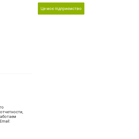
Це моє підприємство
го
 отчетности,
 работаем
Email: