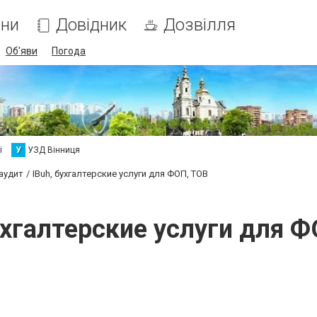
ни
Довідник
Дозвілля
Об'яви
Погода
і
У
УЗД Вінниця
 аудит
IBuh, бухгалтерские услуги для ФОП, ТОВ
ухгалтерские услуги для 