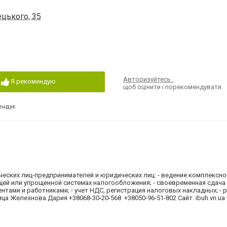
ецького, 35
Авторизуйтесь
,
Я рекомендую
щоб оцінити і порекомендувати
ендує
ических лиц-предпринимателей и юридических лиц: - ведение комплексно
бщей или упрощенной системах налогообложения; - своевременная сдача
ентами и работниками; - учет НДС, регистрация налоговых накладных; -
ца Железнова Дария +38068-30-20-568 +38050-96-51-802 Сайт: ibuh.vn.ua 