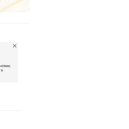
ніями;
та