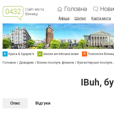
Головна
Нови
Афіша
Шопінг
Карта міста
К
Краса & Здоров'я
Ш
Школи англійської мови
П
Психологи Вінниц
Головна
Довідник
Бізнес-послуги, фінанси
Бухгалтерські послуги,
IBuh, б
Опис
Відгуки