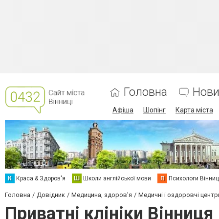
Головна
Нови
Афіша
Шопінг
Карта міста
К
Краса & Здоров'я
Ш
Школи англійської мови
П
Психологи Вінниц
Головна
Довідник
Медицина, здоров'я
Медичні і оздоровчі центр
Приватні клініки Вінниця