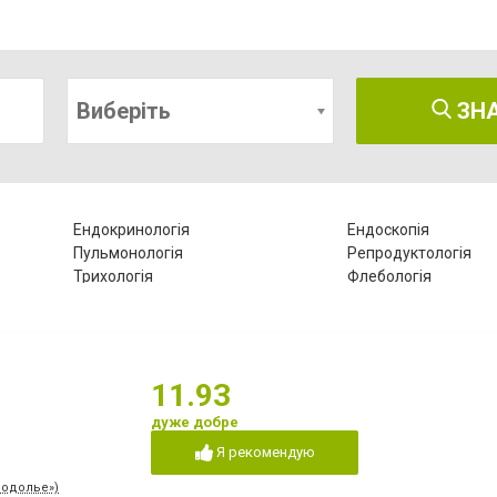
Виберіть
ЗН
Ендокринологія
Ендоскопія
Пульмонологія
Репродуктологія
Трихологія
Флебологія
11.93
дуже добре
Я рекомендую
Подолье»)