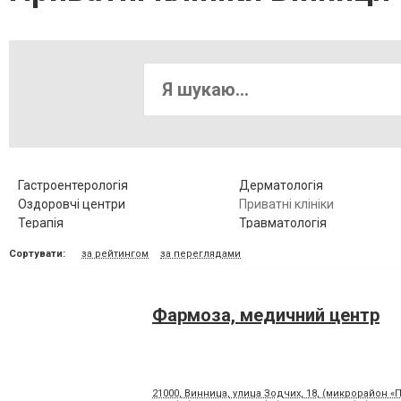
Гастроентерологія
Дерматологія
Оздоровчі центри
Приватні клініки
Терапія
Травматологія
Хірургія
Сортувати:
за рейтингом
за переглядами
Фармоза, медичний центр
21000, Винница, улица Зодчих, 18, (микрорайон «