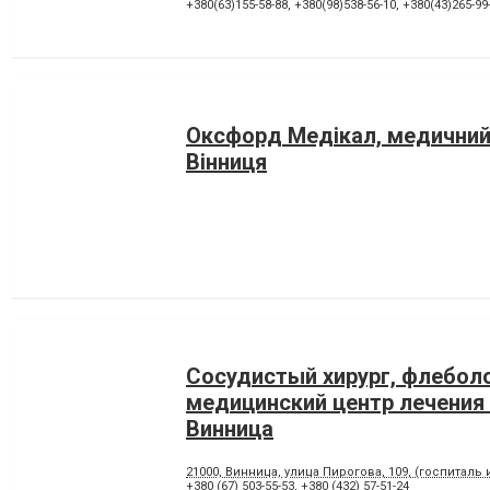
+380(63)155-58-88
,
+380(98)538-56-10
,
+380(43)265-99
Оксфорд Медікал, медичний
Вінниця
Сосудистый хирург, флеболо
медицинский центр лечения
Винница
21000, Винница, улица Пирогова, 109, (госпита
+380 (67) 503-55-53
,
+380 (432) 57-51-24