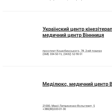
Українский центр кінезітерапі
медичний центр Віннниця
проспект Коцюбинського, 78, 2-ий поверх
(068) 334-50-15
,
(0432) 52-90-51
Меділюкс, медичний центр В
21000, Марії Литвиненко-Вольгемут, 5
+380(80)033-01-30