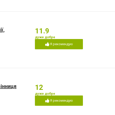
ї,
11.9
дуже добре
Я рекомендую
інниця
12
дуже добре
Я рекомендую