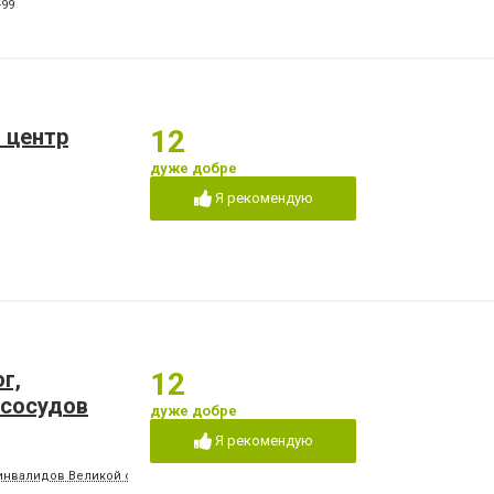
-99
 центр
12
дуже добре
Я рекомендую
г,
12
 сосудов
дуже добре
Я рекомендую
ль инвалидов Великой отечественной войны)