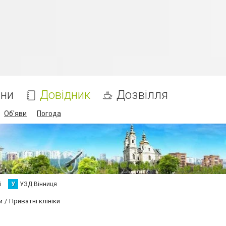
ни
Довідник
Дозвілля
Об'яви
Погода
і
У
УЗД Вінниця
и
Приватні клініки