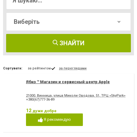
ЗНАЙТИ
Сортувати:
за рейтингом
за переглядами
Ябко ™ Магазин и сервисный центр Apple
21000, Винница, улица Миколи Оводова, 51, ТРЦ «SkyPark»
+380(67)777-36-89
12
дуже добре
Я рекомендую