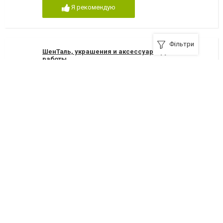
Я рекомендую
Фільтри
ШенТаль, украшения и аксессуары ручной
работы
+380 (97) 744-77-44
Я рекомендую
Цитрус, телефоны и аксессуары
улица Оводова, 51
+380(80)020-70-20
Я рекомендую