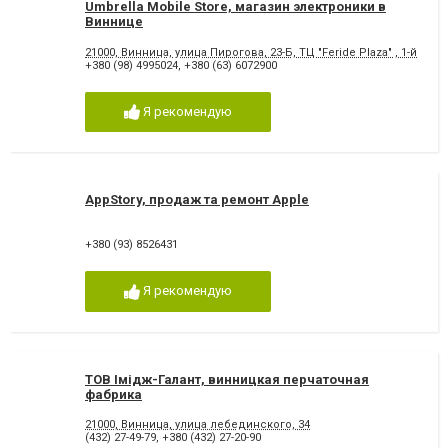
Umbrella Mobile Store, магазин электроники в
Виннице
21000, Винница, улица Пирогова, 23-Б, ТЦ "Feride Plaza" , 1-й этаж
+380 (98) 4995024
,
+380 (63) 6072900
Я рекомендую
AppStory, продаж та ремонт Apple
+380 (93) 8526431
Я рекомендую
ТОВ Імідж-Галант, винницкая перчаточная
фабрика
21000, Винница, улица лебединского, 34
(432) 27-49-79
,
+380 (432) 27-20-90