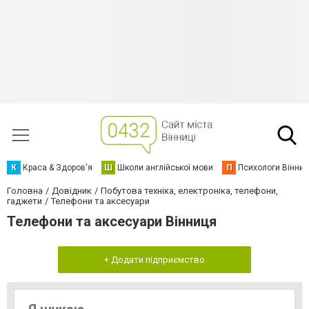
К
Краса & Здоров'я
Ш
Школи англійської мови
П
Психологи Вінниц
Головна
Довідник
Побутова техніка, електроніка, телефони,
гаджети
Телефони та аксесуари
Телефони та аксесуари Вінниця
+ Додати підприємство