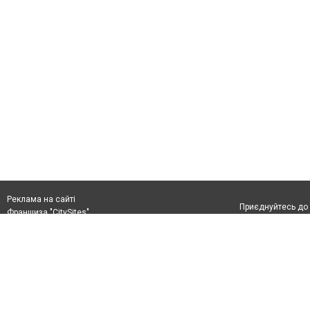
Реклама на сайті
Приєднуйтесь до 
Франшиза "CitySites"
+380978778201
0432ukraine@gmail.com
Допускається цит
+380978778201
обов'язкового по
прямого, відкрито
або в якості дже