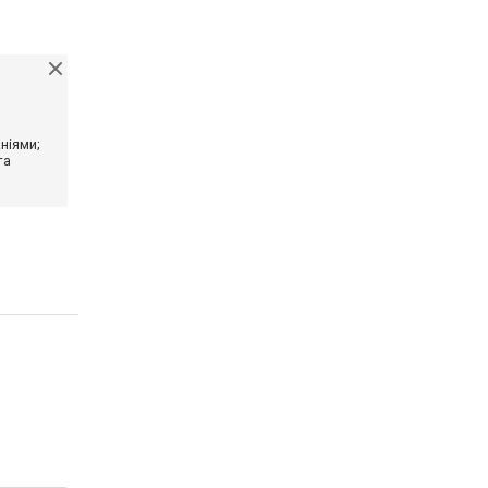
ніями;
та