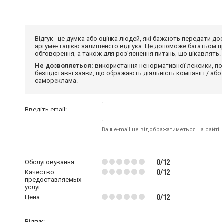
Відгук - це думка або оцінка людей, які бажають передати 
аргументацією залишеного відгука. Це допоможе багатьом пр
обговорення, а також для роз'яснення питань, що цікавлять.
Не дозволяється:
використання ненормативної лексики, по
безпідставні заяви, що ображають діяльність компанії і / або
самореклама.
Введіть email:
Ваш e-mail не відображатиметься на сайті
Обслуговування
0/12
Качество
0/12
предоставляемых
услуг
Цена
0/12
Відгук: