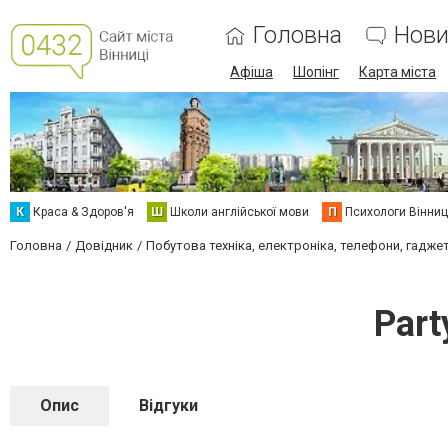
Головна
Нови
Афіша
Шопінг
Карта міста
К
Краса & Здоров'я
Ш
Школи англійської мови
П
Психологи Вінниц
Головна
Довідник
Побутова техніка, електроніка, телефони, гадже
Part
Опис
Відгуки