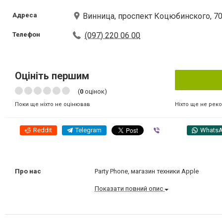
Адреса
Винница, проспект Коцюбинского, 7
Телефон
(097) 220 06 00
Оцініть першим
(
0
оцінок)
Ніхто ще не рек
Поки ще ніхто не оцінював
Reddit
Telegram
Viber
Whats
Про нас
Party Phone, магазин техники Apple
Показати повний опис