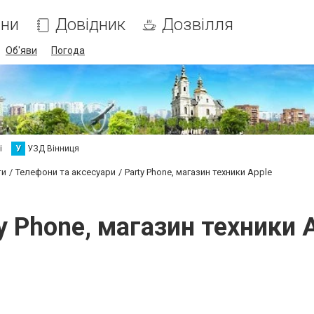
ни
Довідник
Дозвілля
Об'яви
Погода
і
У
УЗД Вінниця
ти
Телефони та аксесуари
Party Phone, магазин техники Apple
y Phone, магазин техники 