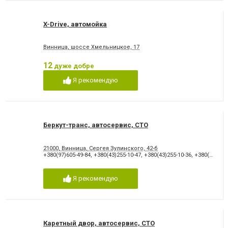
X-Drive, автомойка
Винница, шоссе Хмельницкое, 17
12
дуже добре
Я рекомендую
Беркут-транс, автосервис, СТО
21000, Винница, Сергея Зулинского, 42-б
+380(97)605-49-84
,
+380(43)255-10-47
,
+380(43)255-10-36
,
+380(67)383-60-22
Я рекомендую
Каретный двор, автосервис, СТО