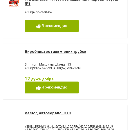
№1
+380(67)599-04-04
Я рекомендую
Виробництво гальмівних трубок
Вінниця, Максима Шимка, 13
+380(93)577-45-93
,
+380(67)739-29-39
12
дуже добре
Я рекомендую
Vector, автосервис, СТО
21000, Винница, 30-летия Победы(напротив АЗС,ОККО)
+380 (66) 478 40 10
,
+380 (67) 454 07 76
,
+380 (96) 398 96 26