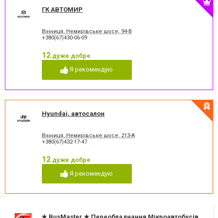
ГК АВТОМИР
Вінниця, Немирівське шосе, 94-В
+380(67)430-06-09
12
дуже добре
Я рекомендую
Hyundai, автосалон
Вінниця, Немирівське шосе, 213-А
+380(67)432-17-47
12
дуже добре
Я рекомендую
★ BusMaster ★ Переобладнання Мікроавтобусів