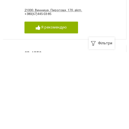
21000, Винница, Пирогова, 170, аkm.
+380(67)445-03-85
Я рекомендую
Фільтри
СВ-АВТО, автомагазин
Винница, улица В.Порика, 14
51-33-39
,
+380 (67) 509-03-73
,
46-41-43
,
51-33-83
Я рекомендую
Лада+, автомагазин
Винница, улица Свердлова, 69
+380 (97) 348-81-71
,
67-13-60