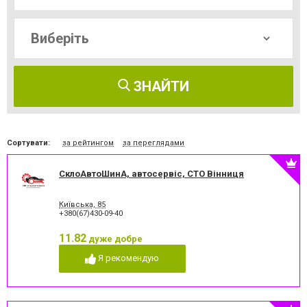
ЗНАЙТИ
Сортувати:
за рейтингом
за переглядами
СклоАвтоШинА, автосервіс, СТО Вінниця
Київська, 85
+380(67)430-09-40
11.82
дуже добре
Я рекомендую