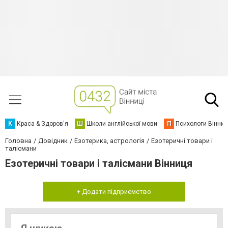
К
Краса & Здоров'я
Ш
Школи англійської мови
П
Психологи Вінниц
Головна
Довідник
Езотерика, астрологія
Езотеричні товари і
талісмани
Езотеричні товари і талісмани Вінниця
+ Додати підприємство