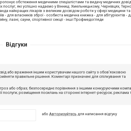
ропонує обстеження медичними спеціалістами та видачу медичних довід
х послуг, які успішно надаємо у Вінниці, Хмельницькому, Чернівцях, Терн
манда найкращих лікарів з великим досвідом роботи у сфері медицини т
їв - для власників зброї - особиста медична книжка - для абітурієнтів - 
йну, лазні, сауни, спортивної секції - інші Профмедогляди
Відгуки
досвід або враження іншим користувачам нашого сайту з обов'язковою
ийняти правильне рішення. Коментарі призначені для спілкування та
гроз або образ; безпосереднє порівняння з іншими конкуруючими компа
 її послуги; розміщення посилань на сторонні інтернет-ресурси; реклама 
або
Авторизуйтесь
для написання відгуку