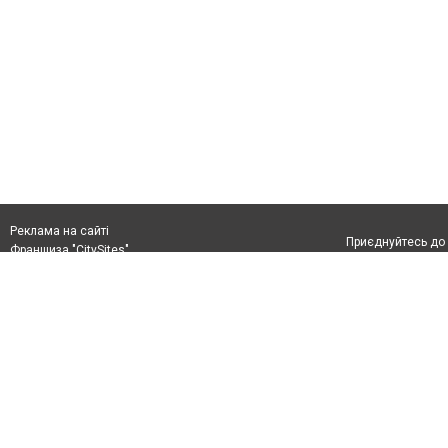
Реклама на сайті
Приєднуйтесь до 
Франшиза "CitySites"
+380978778201
0432ukraine@gmail.com
Допускається цит
+380978778201
обов'язкового по
прямого, відкрито
або в якості дже
Матеріали з плаш
"Політичні новини