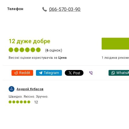
Телефон
066-570-03-90
12
дуже добре
(
6
оцінок)
1 людина реком
Високі оцінки користувачів за
Цена
Reddit
Telegram
Viber
Whats
Андрей Кубасов
Швидко. Якісно. Зручно.
12