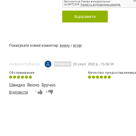
Відправити
Показувати новий коментар:
внизу
/
вгорі
Андрей Кубасов
Новичок
23 серп. 2022 р., 15:06:59
Обслуживание
Качество предоставляемых
Швидко. Якісно. Зручно.
1
0
Відповісти