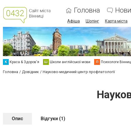
Головна
Нови
Афіша
Шопінг
Карта міста
К
Краса & Здоров'я
Ш
Школи англійської мови
П
Психологи Вінниц
Головна
Довідник
Науково-медичний центр профпатології
Науков
Опис
Відгуки (1)