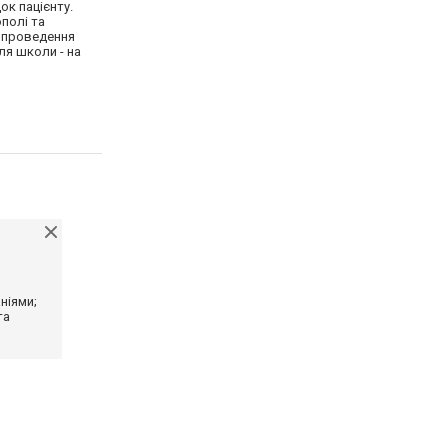
ок пацієнту.
ополі та
а проведення
для школи - на
ніями;
та