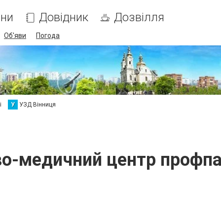
ни
Довідник
Дозвілля
Об'яви
Погода
і
У
УЗД Вінниця
о-медичний центр профпа