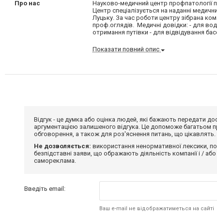
Про нас
Науково-медичний центр профпатології п
Центр спеціалізується на наданні медични
Луцьку. За час роботи центру зібрана ко
проф.оглядів. Медичні довідки: - для воді
отримання путівки - для відвідування басе
Показати повний опис
Відгук - це думка або оцінка людей, які бажають передати 
аргументацією залишеного відгука. Це допоможе багатьом пр
обговорення, а також для роз'яснення питань, що цікавлять.
Не дозволяється:
використання ненормативної лексики, по
безпідставні заяви, що ображають діяльність компанії і / або
самореклама.
Введіть email:
Ваш e-mail не відображатиметься на сайті