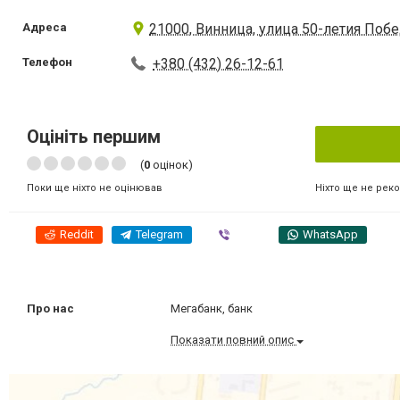
Адреса
21000, Винница, улица 50-летия Побе
Телефон
+380 (432) 26-12-61
Оцініть першим
(
0
оцінок)
Ніхто ще не рек
Поки ще ніхто не оцінював
Reddit
Telegram
Viber
WhatsApp
Про нас
Мегабанк, банк
Показати повний опис