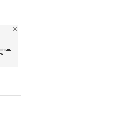
ніями;
та