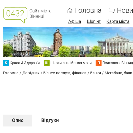
Головна
Нови
Афіша
Шопінг
Карта міста
К
Краса & Здоров'я
Ш
Школи англійської мови
П
Психологи Вінниц
Головна
Довідник
Бізнес-послуги, фінанси
Банки
Мегабанк, банк
Опис
Відгуки