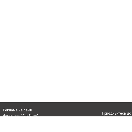
Реклама на сайті
Приєднуйтесь до 
Франшиза "CitySites"
+380978778201