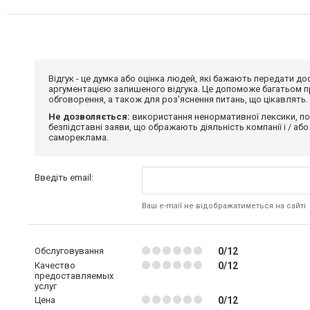
Відгук - це думка або оцінка людей, які бажають передати 
аргументацією залишеного відгука. Це допоможе багатьом пр
обговорення, а також для роз'яснення питань, що цікавлять.
Не дозволяється:
використання ненормативної лексики, по
безпідставні заяви, що ображають діяльність компанії і / або
самореклама.
Введіть email:
Ваш e-mail не відображатиметься на сайті
Обслуговування
0/12
Качество
0/12
предоставляемых
услуг
Цена
0/12