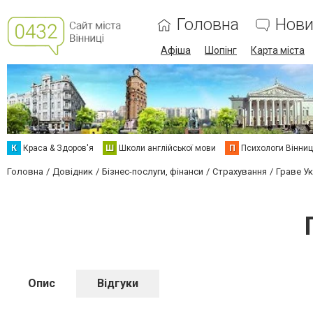
Головна
Нови
Афіша
Шопінг
Карта міста
К
Краса & Здоров'я
Ш
Школи англійської мови
П
Психологи Вінниц
Головна
Довідник
Бізнес-послуги, фінанси
Страхування
Граве У
Опис
Відгуки