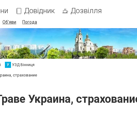
ни
Довідник
Дозвілля
Об'яви
Погода
і
У
УЗД Вінниця
краина, страхование
Граве Украина, страховани