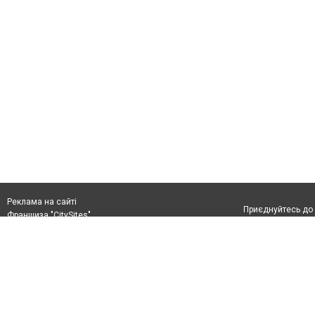
Реклама на сайті
Приєднуйтесь до 
Франшиза "CitySites"
+380978778201
0432ukraine@gmail.com
Допускається цит
+380978778201
обов'язкового по
прямого, відкрито
або в якості дже