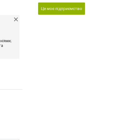
Це моє підприємство
ніями;
та