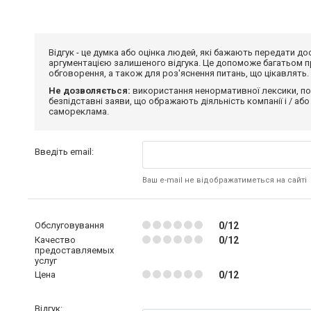
Відгук - це думка або оцінка людей, які бажають передати 
аргументацією залишеного відгука. Це допоможе багатьом пр
обговорення, а також для роз'яснення питань, що цікавлять.
Не дозволяється:
використання ненормативної лексики, по
безпідставні заяви, що ображають діяльність компанії і / або
самореклама.
Введіть email:
Ваш e-mail не відображатиметься на сайті
Обслуговування
0/12
Качество
0/12
предоставляемых
услуг
Цена
0/12
Відгук: