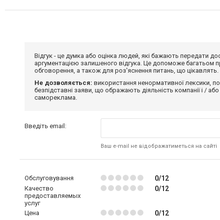
Відгук - це думка або оцінка людей, які бажають передати 
аргументацією залишеного відгука. Це допоможе багатьом пр
обговорення, а також для роз'яснення питань, що цікавлять.
Не дозволяється:
використання ненормативної лексики, по
безпідставні заяви, що ображають діяльність компанії і / або
самореклама.
Введіть email:
Ваш e-mail не відображатиметься на сайті
Обслуговування
0/12
Качество
0/12
предоставляемых
услуг
Цена
0/12