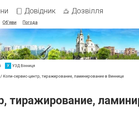
ни
Довідник
Дозвілля
Об'яви
Погода
і
У
УЗД Вінниця
Копи-сервис-центр, тиражирование, ламинирование в Виннице
р, тиражирование, ламини