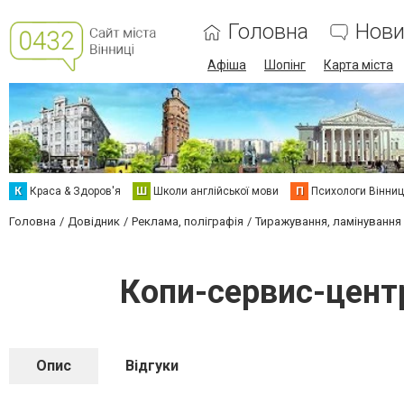
Головна
Нови
Афіша
Шопінг
Карта міста
К
Краса & Здоров'я
Ш
Школи англійської мови
П
Психологи Вінниц
Головна
Довідник
Реклама, поліграфія
Тиражування, ламінування
Копи-сервис-цент
Опис
Відгуки