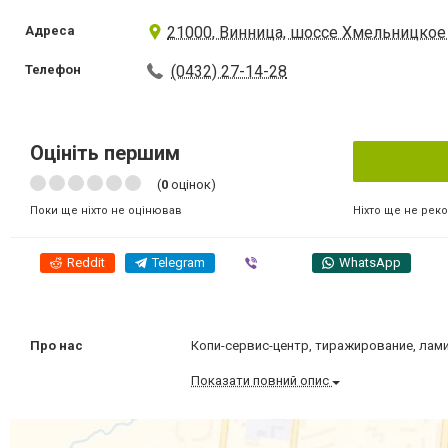
Адреса
21000, Винница, шоссе Хмельницкое 
Телефон
(0432) 27-14-28
Оцініть першим
(
0
оцінок)
Ніхто ще не рек
Поки ще ніхто не оцінював
Reddit
Telegram
Viber
WhatsApp
Про нас
Копи-сервис-центр, тиражирование, лам
Показати повний опис