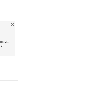
ніями;
та