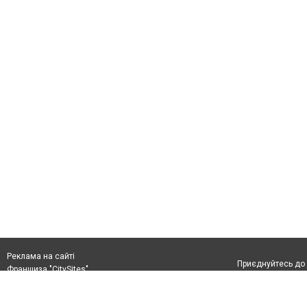
Реклама на сайті
Приєднуйтесь до 
Франшиза "CitySites"
+380978778201