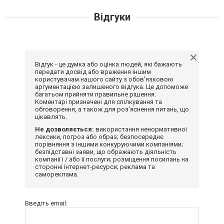
Відгуки
Відгук - це думка або оцінка людей, які бажають
передати досвід або враження іншим
користувачам нашого сайту з обов'язковою
аргументацією залишеного відгука. Це допоможе
багатьом прийняти правильне рішення.
Коментарі призначені для спілкування та
обговорення, а також для роз'яснення питань, що
цікавлять.
Не дозволяється:
використання ненормативної
лексики, погроз або образ; безпосереднє
порівняння з іншими конкуруючими компаніями;
безпідставні заяви, що ображають діяльність
компанії і / або її послуги; розміщення посилань на
сторонні інтернет-ресурси; реклама та
самореклама.
Введіть email: