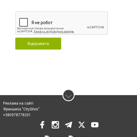
Відправити
Реклама на сайті
Франшиза "CitySites"
+380978778201