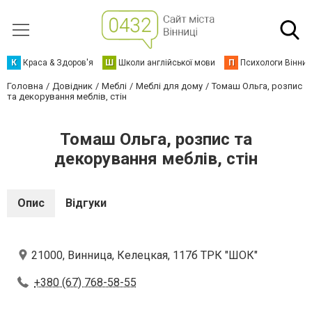
К
Краса & Здоров'я
Ш
Школи англійської мови
П
Психологи Вінниц
Головна
Довідник
Меблі
Меблі для дому
Томаш Ольга, розпис
та декорування меблів, стін
Томаш Ольга, розпис та
декорування меблів, стін
Опис
Відгуки
21000, Винница, Келецкая, 117б ТРК "ШОК"
+380 (67) 768-58-55