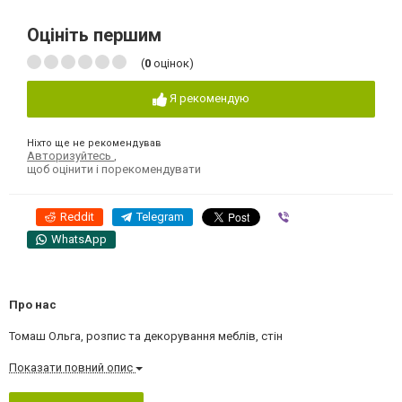
Оцініть першим
(
0
оцінок)
Я рекомендую
Ніхто ще не рекомендував
Авторизуйтесь
,
щоб оцінити і порекомендувати
Reddit
Telegram
Viber
WhatsApp
Про нас
Томаш Ольга, розпис та декорування меблів, стін
Показати повний опис