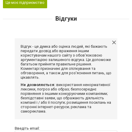
Це моє підприємство
Відгуки
Відгук - це думка або оцінка людей, які бажають
передати досвід або враження іншим
користувачам нашого сайту з обов'язковою
аргументацією залишеного відгука. Це допоможе
багатьом прийняти правильне рішення.
Коментарі призначені для спілкування та
обговорення, а також для роз'яснення питань, що
цікавлять.
Не дозволяється:
використання ненормативної
лексики, погроз або образ; безпосереднє
порівняння з іншими конкуруючими компаніями;
безпідставні заяви, що ображають діяльність
компанії і / або її послуги; розміщення посилань на
сторонні інтернет-ресурси; реклама та
самореклама.
Введіть email: