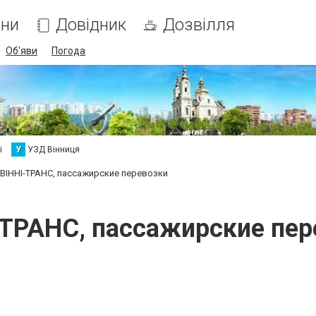
ни
Довідник
Дозвілля
Об'яви
Погода
і
У
УЗД Вінниця
ВІННІ-ТРАНС, пассажирские перевозки
-ТРАНС, пассажирские пер