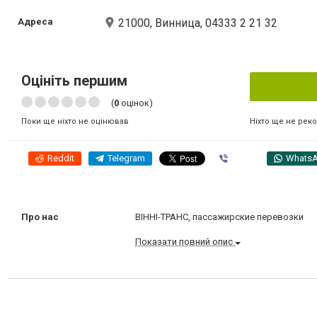
Адреса
21000, Винница, 04333 2 21 32
Оцініть першим
(
0
оцінок)
Ніхто ще не рек
Поки ще ніхто не оцінював
Reddit
Telegram
Viber
Whats
Про нас
ВІННІ-ТРАНС, пассажирские перевозки
Показати повний опис