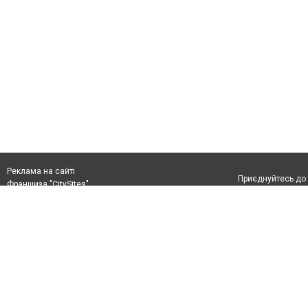
Реклама на сайті
Приєднуйтесь до 
Франшиза "CitySites"
+380978778201
0432ukraine@gmail.com
Допускається цит
+380978778201
обов'язкового по
прямого, відкрито
або в якості дже
Матеріали з плаш
"Політичні новини