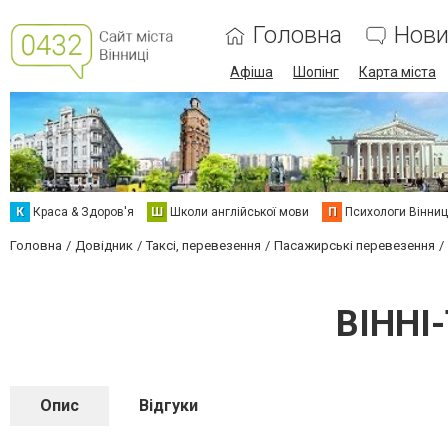
Головна
Нови
Афіша
Шопінг
Карта міста
К
Краса & Здоров'я
Ш
Школи англійської мови
П
Психологи Вінниц
Головна
Довідник
Таксі, перевезення
Пасажирські перевезення
ВІННІ
Опис
Відгуки