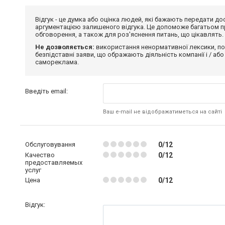
Відгук - це думка або оцінка людей, які бажають передати 
аргументацією залишеного відгука. Це допоможе багатьом пр
обговорення, а також для роз'яснення питань, що цікавлять.
Не дозволяється:
використання ненормативної лексики, по
безпідставні заяви, що ображають діяльність компанії і / або
самореклама.
Введіть email:
Ваш e-mail не відображатиметься на сайті
Обслуговування
0/12
Качество
0/12
предоставляемых
услуг
Цена
0/12
Відгук: