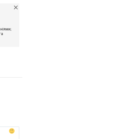
ніями;
та