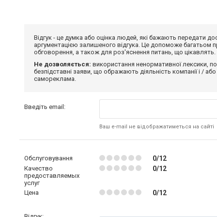
Відгук - це думка або оцінка людей, які бажають передати 
аргументацією залишеного відгука. Це допоможе багатьом пр
обговорення, а також для роз'яснення питань, що цікавлять.
Не дозволяється:
використання ненормативної лексики, по
безпідставні заяви, що ображають діяльність компанії і / або
самореклама.
Введіть email:
Ваш e-mail не відображатиметься на сайті
Обслуговування
0/12
Качество
0/12
предоставляемых
услуг
Цена
0/12
Відгук: