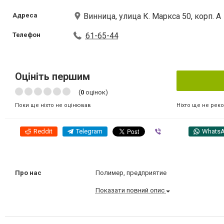
Адреса
Винница, улица К. Маркса 50, корп. А
Телефон
61-65-44
Оцініть першим
(
0
оцінок)
Ніхто ще не рек
Поки ще ніхто не оцінював
Reddit
Telegram
Viber
Whats
Про нас
Полимер, предприятие
Показати повний опис