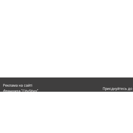
Реклама на сайті
Приєднуйтесь до 
Франшиза "CitySites"
+380978778201
0432ukraine@gmail.com
Допускається цит
+380978778201
обов'язкового по
прямого, відкрито
або в якості дже