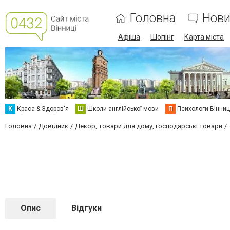
Головна
Нови
Афіша
Шопінг
Карта міста
К
Краса & Здоров'я
Ш
Школи англійської мови
П
Психологи Вінниц
Головна
Довідник
Декор, товари для дому, господарські товари
Опис
Відгуки