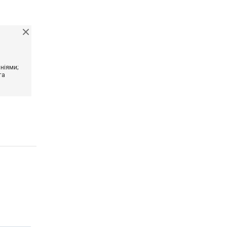
ніями;
та