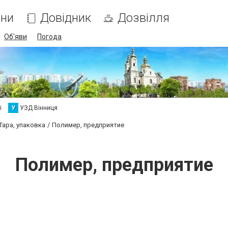
ни
Довідник
Дозвілля
Об'яви
Погода
і
У
УЗД Вінниця
Тара, упаковка
Полимер, предприятие
Полимер, предприятие