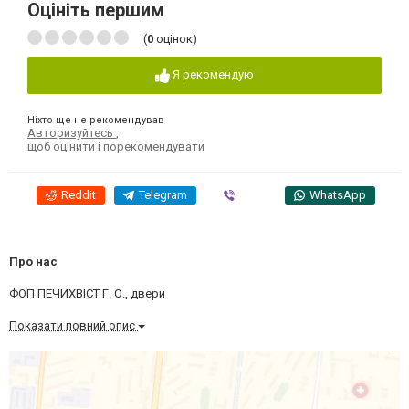
Оцініть першим
(
0
оцінок)
Я рекомендую
Ніхто ще не рекомендував
Авторизуйтесь
,
щоб оцінити і порекомендувати
Reddit
Telegram
Viber
WhatsApp
Про нас
ФОП ПЕЧИХВІСТ Г. О., двери
Показати повний опис