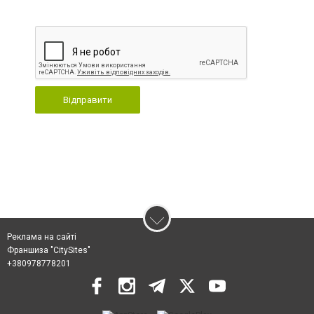
Відправити
Реклама на сайті
Франшиза "CitySites"
+380978778201