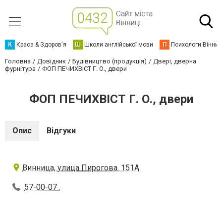
К
Краса & Здоров'я
Ш
Школи англійської мови
П
Психологи Вінниц
Головна
Довідник
Будівництво (продукція)
Двері, дверна
фурнітура
ФОП ПЕЧИХВІСТ Г. О., двери
ФОП ПЕЧИХВІСТ Г. О., двери
Опис
Відгуки
Винница, улица Пирогова. 151А
57-00-07 .