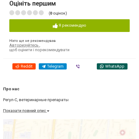
Оцініть першим
(
0
оцінок)
Я рекомендую
Ніхто ще не рекомендував
Авторизуйтесь
,
щоб оцінити і порекомендувати
Reddit
Telegram
Viber
WhatsApp
Про нас
Регул-С, ветеринарные препараты
Показати повний опис