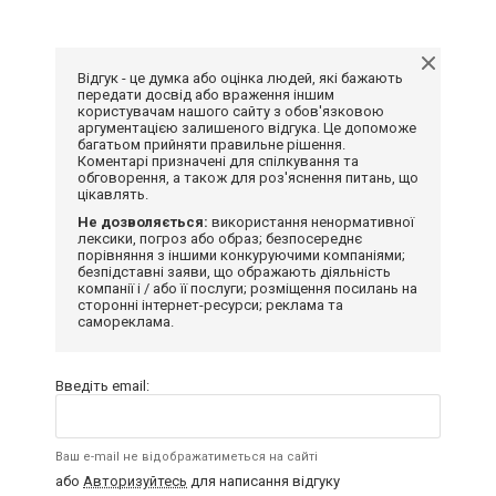
Відгук - це думка або оцінка людей, які бажають
передати досвід або враження іншим
користувачам нашого сайту з обов'язковою
аргументацією залишеного відгука. Це допоможе
багатьом прийняти правильне рішення.
Коментарі призначені для спілкування та
обговорення, а також для роз'яснення питань, що
цікавлять.
Не дозволяється:
використання ненормативної
лексики, погроз або образ; безпосереднє
порівняння з іншими конкуруючими компаніями;
безпідставні заяви, що ображають діяльність
компанії і / або її послуги; розміщення посилань на
сторонні інтернет-ресурси; реклама та
самореклама.
Введіть email:
Ваш e-mail не відображатиметься на сайті
або
Авторизуйтесь
для написання відгуку