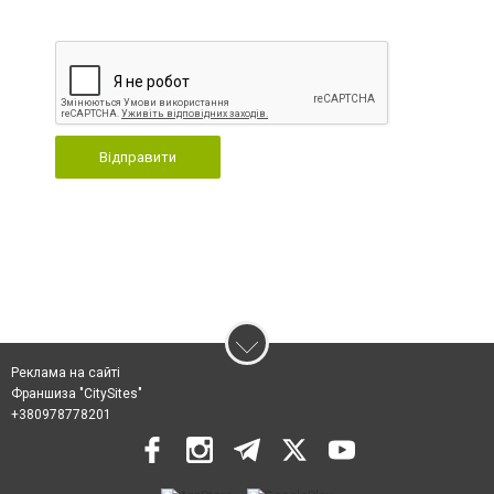
Відправити
Реклама на сайті
Франшиза "CitySites"
+380978778201