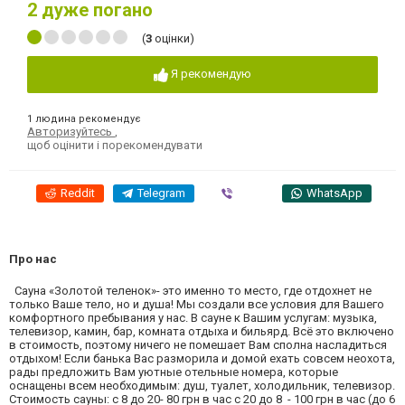
2
дуже погано
(
3
оцінки)
Я рекомендую
1 людина рекомендує
Авторизуйтесь
,
щоб оцінити і порекомендувати
Reddit
Telegram
Viber
WhatsApp
Про нас
Сауна «Золотой теленок»- это именно то место, где отдохнет не
только Ваше тело, но и душа! Мы создали все условия для Вашего
комфортного пребывания у нас. В сауне к Вашим услугам: музыка,
телевизор, камин, бар, комната отдыха и бильярд. Всё это включено
в стоимость, поэтому ничего не помешает Вам сполна насладиться
отдыхом! Если банька Вас разморила и домой ехать совсем неохота,
рады предложить Вам уютные отельные номера, которые
оснащены всем необходимым: душ, туалет, холодильник, телевизор.
Стоимость сауны: с 8 до 20- 80 грн в час с 20 до 8 - 100 грн в час (до 6