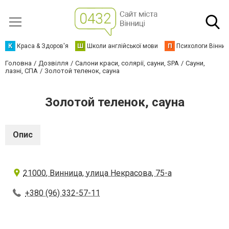
К
Краса & Здоров'я
Ш
Школи англійської мови
П
Психологи Вінниц
Головна
Дозвілля
Салони краси, солярії, сауни, SPA
Сауни,
лазні, СПА
Золотой теленок, сауна
Золотой теленок, сауна
Опис
21000, Винница, улица Некрасова, 75-а
+380 (96) 332-57-11