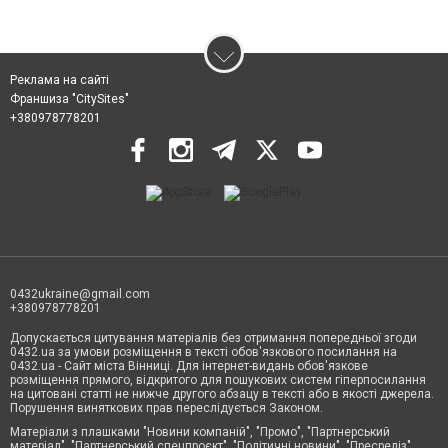
Реклама на сайті
Франшиза "CitySites"
+380978778201
0432ukraine@gmail.com
+380978778201
Допускається цитування матеріалів без отримання попередньої згоди
0432.ua за умови розміщення в тексті обов'язкового посилання на
0432.ua - Сайт міста Вінниці. Для інтернет-видань обов'язкове
розміщення прямого, відкритого для пошукових систем гіперпосилання
на цитовані статті не нижче другого абзацу в тексті або в якості джерела.
Порушення виняткових прав переслідується Законом.
Матеріали з плашками "Новини компаній", "Промо", "Партнерський
матеріал", "Партнерський спецпроєкт", "Політичні новини", "Пресреліз",