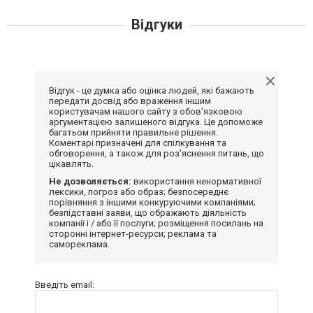
Відгуки
Відгук - це думка або оцінка людей, які бажають
передати досвід або враження іншим
користувачам нашого сайту з обов'язковою
аргументацією залишеного відгука. Це допоможе
багатьом прийняти правильне рішення.
Коментарі призначені для спілкування та
обговорення, а також для роз'яснення питань, що
цікавлять.
Не дозволяється:
використання ненормативної
лексики, погроз або образ; безпосереднє
порівняння з іншими конкуруючими компаніями;
безпідставні заяви, що ображають діяльність
компанії і / або її послуги; розміщення посилань на
сторонні інтернет-ресурси; реклама та
самореклама.
Введіть email: