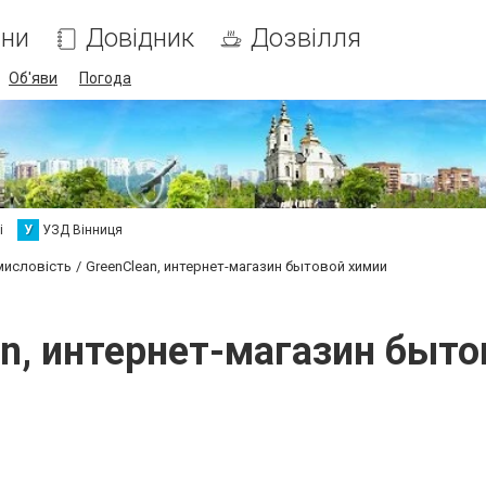
ни
Довідник
Дозвілля
Об'яви
Погода
і
У
УЗД Вінниця
мисловість
GreenClean, интернет-магазин бытовой химии
an, интернет-магазин быто