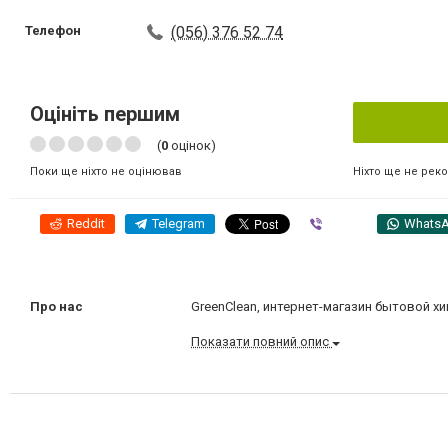
Телефон
(056) 376 52 74
Оцініть першим
(
0
оцінок)
Ніхто ще не рек
Поки ще ніхто не оцінював
Reddit
Telegram
Viber
Whats
Про нас
GreenClean, интернет-магазин бытовой х
Показати повний опис