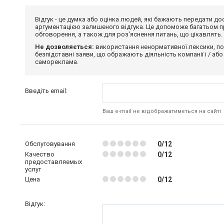
Відгук - це думка або оцінка людей, які бажають передати 
аргументацією залишеного відгука. Це допоможе багатьом пр
обговорення, а також для роз'яснення питань, що цікавлять.
Не дозволяється:
використання ненормативної лексики, по
безпідставні заяви, що ображають діяльність компанії і / або
самореклама.
Введіть email:
Ваш e-mail не відображатиметься на сайті
Обслуговування
0/12
Качество
0/12
предоставляемых
услуг
Цена
0/12
Відгук: