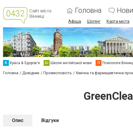
Головна
Нови
Афіша
Шопінг
Карта міста
К
Краса & Здоров'я
Ш
Школи англійської мови
П
Психологи Вінниц
Головна
Довідник
Промисловість
Хімічна та фармацевтична про
GreenCle
Опис
Відгуки