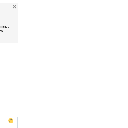
ніями;
та