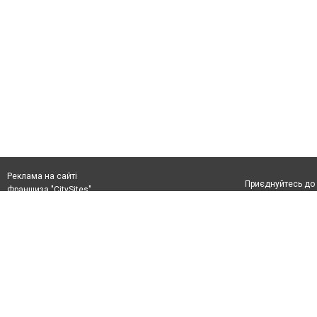
Реклама на сайті
Приєднуйтесь до 
Франшиза "CitySites"
+380978778201
0432ukraine@gmail.com
Допускається цит
+380978778201
обов'язкового по
прямого, відкрито
або в якості дже
Матеріали з плаш
"Політичні новини