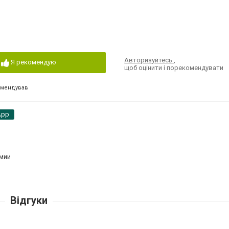
Авторизуйтесь
,
Я рекомендую
щоб оцінити і порекомендувати
омендував
App
имии
Відгуки