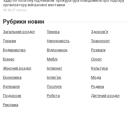
Удар по полігону під Києвом: прокуратура повідомила про підозру
організатору військової виставки
08:38,
27 липня
Рубрики новин
Загальний розділ
Техніка
Здоров'я
Туризм
Нерухомість
Транспорт
Будівництво
Відпочинок
Розваги
Бізнес
Меблі
Спорт
Жіночий розділ
Інтернет
Культура
Економіка
Інтер'єр
Мода
Кулінарія
Послуги
Родина
Подорожі
Робота
Дитячий розділ
Реклама