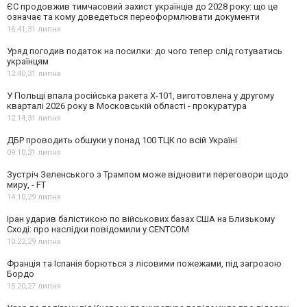
ЄС продовжив тимчасовий захист українців до 2028 року: що це
означає та кому доведеться переоформлювати документи
16:41,
31 липня
Уряд погодив податок на посилки: до чого тепер слід готуватись
українцям
12:40,
31 липня
У Польщі впала російська ракета X-101, виготовлена у другому
кварталі 2026 року в Московській області - прокуратура
12:14,
31 липня
ДБР проводить обшуки у понад 100 ТЦК по всій Україні
09:10,
31 липня
Зустріч Зеленського з Трампом може відновити переговори щодо
миру, - FT
14:10,
29 липня
Іран ударив балістикою по військових базах США на Близькому
Сході: про наслідки повідомили у CENTCOM
10:22,
29 липня
Франція та Іспанія борються з лісовими пожежами, під загрозою
Бордо
15:20,
27 липня