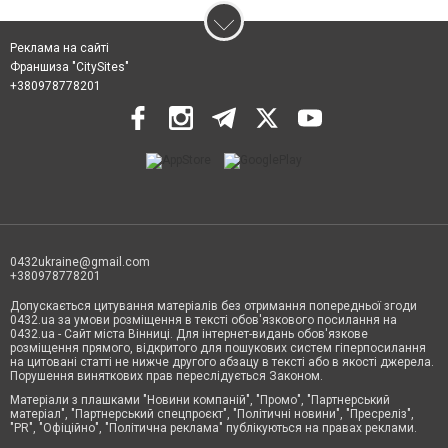
Реклама на сайті
Франшиза "CitySites"
+380978778201
0432ukraine@gmail.com
+380978778201
Допускається цитування матеріалів без отримання попередньої згоди
0432.ua за умови розміщення в тексті обов'язкового посилання на
0432.ua - Сайт міста Вінниці. Для інтернет-видань обов'язкове
розміщення прямого, відкритого для пошукових систем гіперпосилання
на цитовані статті не нижче другого абзацу в тексті або в якості джерела.
Порушення виняткових прав переслідується Законом.
Матеріали з плашками "Новини компаній", "Промо", "Партнерський
матеріал", "Партнерський спецпроєкт", "Політичні новини", "Пресреліз",
"PR", "Офіційно", "Політична реклама" публікуються на правах реклами.