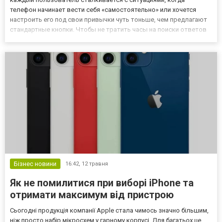
телефон начинает вести себя «самостоятельно» или хочется
настроить его под свои привычки чуть тоньше, чем предлагают
стандартные кнопки. Чтобы не тратить часы на поиски ответов
на форумах, стоит заглядывать в проверенные места, где всё
уже разложено по полочкам. Блог о iPhone станет отличным...
Бізнес новини
16:42,
12 травня
Як не помилитися при виборі iPhone та
отримати максимум від пристрою
Сьогодні продукція компанії Apple стала чимось значно більшим,
ніж просто набір мікросхем у гарному корпусі. Для багатьох це