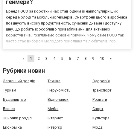
геймери?
Бренд POCO за короткий час став одним із найпопулярніших
серед молоді та мобільних геймерів. Смартфони цього виробника
поєднують високу продуктивність, сучасний дизайн і доступну
ціну, що робить їх особливо привабливими для активних
користувачів. Розглянемо основні причини, чому саме POCO так
часто стає вибором молодого покоління та любителів ігор.
Пройшовши за посиланням
https://allo.ua/ua/products/mobile/proizvoditel-poco/, можна
«
1
2
3
4
5
6
7
8
9
10
»
вигідно купити смартфон...
Рубрики новин
Загальний розділ
Техніка
Здоров'я
Туризм
Нерухомість
Транспорт
Будівництво
Відпочинок
Розваги
Бізнес
Меблі
Спорт
Жіночий розділ
Інтернет
Культура
Економіка
Інтер'єр
Мода