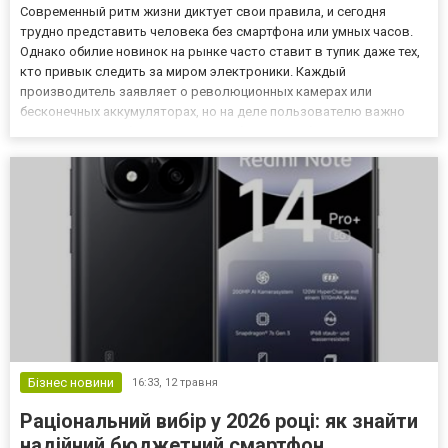
Современный ритм жизни диктует свои правила, и сегодня
трудно представить человека без смартфона или умных часов.
Однако обилие новинок на рынке часто ставит в тупик даже тех,
кто привык следить за миром электроники. Каждый
производитель заявляет о революционных камерах или
бесконечных аккумуляторах, но на деле пользователю важно
лишь одно — чтобы устройство работало стабильно, долго и не
требовало сложной настройки. Чтобы не утонуть в море
технических хар...
Бізнес новини
16:33,
12 травня
Раціональний вибір у 2026 році: як знайти
надійний бюджетний смартфон