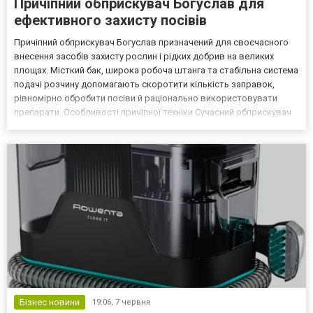
Причіпний обприскувач Богуслав для
ефективного захисту посівів
Причіпний обприскувач Богуслав призначений для своєчасного
внесення засобів захисту рослин і рідких добрив на великих
площах. Місткий бак, широка робоча штанга та стабільна система
подачі розчину допомагають скоротити кількість заправок,
рівномірно обробити посіви й раціонально використовувати
препарати. Особливості причіпної техніки Сучасний обприскувач
Богуслав адаптований до інтенсивної сезонної експлуатації та
роботи в різних польових умовах. Міцна рам...
Бізнес новини
19:06,
7 червня