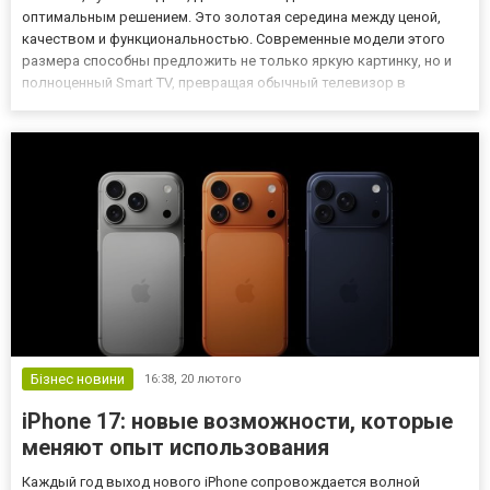
оптимальным решением. Это золотая середина между ценой,
качеством и функциональностью. Современные модели этого
размера способны предложить не только яркую картинку, но и
полноценный Smart TV, превращая обычный телевизор в
мультимедийный центр. Преимущества телевизоров 32 дюйма
Телевизоры с диагональю 32 дюйма имеют ряд преимуществ.
Компактност...
Бізнес новини
16:38,
20 лютого
iPhone 17: новые возможности, которые
меняют опыт использования
Каждый год выход нового iPhone сопровождается волной