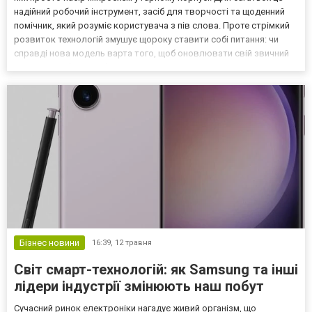
надійний робочий інструмент, засіб для творчості та щоденний
помічник, який розуміє користувача з пів слова. Проте стрімкий
розвиток технологій змушує щороку ставити собі питання: чи
справді нова модель варта того, щоб оновлювати свій звичний
гаджет? Щоб не загубитися в технічних характеристиках та
маркетингових обіцянках, варто звер...
Бізнес новини
16:39,
12 травня
Світ смарт-технологій: як Samsung та інші
лідери індустрії змінюють наш побут
Сучасний ринок електроніки нагадує живий організм, що