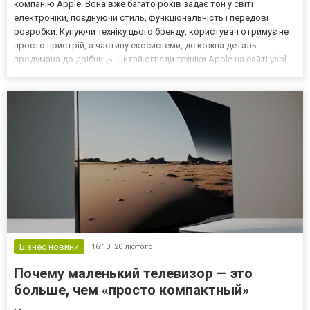
компанію Apple. Вона вже багато років задає тон у світі
електроніки, поєднуючи стиль, функціональність і передові
розробки. Купуючи техніку цього бренду, користувач отримує не
просто пристрій, а частину екосистеми, де кожна деталь
продумана до дрібниць. Читай огляди техніки Apple на сайті yabl-
review.ks.ua! Від першого знайомства з iPhone до роботи з
MacBook чи iPad — відчувається філософія простоти...
Бізнес новини
16:10,
20 лютого
Почему маленький телевизор — это
больше, чем «просто компактный»