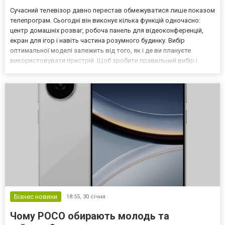
Сучасний телевізор давно перестав обмежуватися лише показом
телепрограм. Сьогодні він виконує кілька функцій одночасно:
центр домашніх розваг, робоча панель для відеоконференцій,
екран для ігор і навіть частина розумного будинку. Вибір
оптимальної моделі залежить від того, як і де ви плануєте
використовувати пристрій. Щоб зробити правильний вибір і
знайти актуальні огляди, поради та технічні характеристики
різних моделей, варто скористатися ресурсом TV-нав...
Бізнес новини
18:55,
30 січня
Чому POCO обирають молодь та