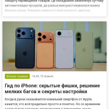
ланцюгу переміщення товарів. Це обладнання забезпечує суттєву
автоматизацію процесів, де раніше використовувалася важка
фізична праця. Завдяки наявності електричного двигуна,
оператору більше не потрібно прикладати надзусилля для
зрушення з місця багатотонних палет або контейнерів. Осно...
Бізнес новини
16:44,
12 травня
Гид по iPhone: скрытые фишки, решение
мелких багов и секреты настройки
Когда в руках оказывается новенький смартфон от Apple,
кажется, что всё предельно просто и понятно. Но со временем
каждый пользователь сталкивается с ситуациями, когда