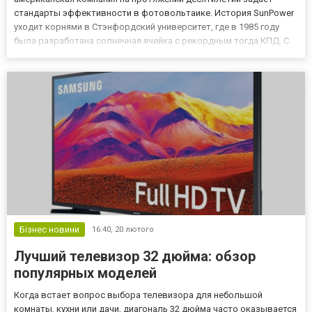
стандарты эффективности в фотовольтаике. История SunPower
уходит корнями в Стэнфордский университет, где в 1985 году
была разработана солнечная ячейка с рекордным тогда КПД. С
тех пор компания выпустила несколько поколений панелей,
каждое из которых устанавливало новые рекорды
эффективности для се...
Бізнес новини
16:40,
20 лютого
Лучший телевизор 32 дюйма: обзор
популярных моделей
Когда встает вопрос выбора телевизора для небольшой
комнаты, кухни или дачи, диагональ 32 дюйма часто оказывается