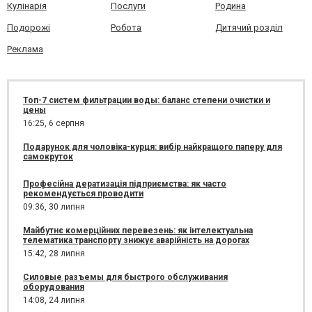
Кулінарія
Послуги
Родина
Подорожі
Робота
Дитячий розділ
Реклама
Топ-7 систем фильтрации воды: баланс степени очистки и
цены
16:25,
6 серпня
Подарунок для чоловіка-курця: вибір найкращого паперу для
самокруток
Професійна дератизація підприємства: як часто
рекомендується проводити
09:36,
30 липня
Майбутнє комерційних перевезень: як інтелектуальна
телематика транспорту знижує аварійність на дорогах
15:42,
28 липня
Силовые разъемы для быстрого обслуживания
оборудования
14:08,
24 липня