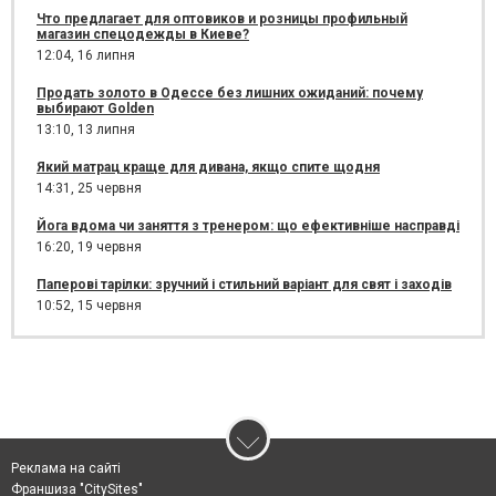
Что предлагает для оптовиков и розницы профильный
магазин спецодежды в Киеве?
12:04,
16 липня
Продать золото в Одессе без лишних ожиданий: почему
выбирают Golden
13:10,
13 липня
Який матрац краще для дивана, якщо спите щодня
14:31,
25 червня
Йога вдома чи заняття з тренером: що ефективніше насправді
16:20,
19 червня
Паперові тарілки: зручний і стильний варіант для свят і заходів
10:52,
15 червня
Реклама на сайті
Франшиза "CitySites"