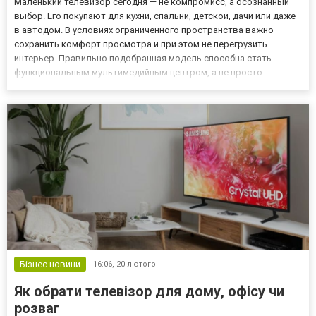
Маленький телевизор сегодня — не компромисс, а осознанный
выбор. Его покупают для кухни, спальни, детской, дачи или даже
в автодом. В условиях ограниченного пространства важно
сохранить комфорт просмотра и при этом не перегрузить
интерьер. Правильно подобранная модель способна стать
функциональным мультимедийным центром, а не просто
«экраном в углу». Больше об этом читай на сайте Техно Екран! Но
компактность — лишь один из параметров. При выборе важно
учит...
Бізнес новини
16:06,
20 лютого
Як обрати телевізор для дому, офісу чи
розваг