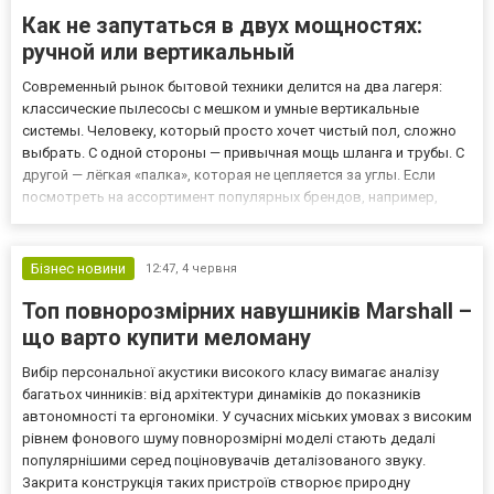
Как не запутаться в двух мощностях:
ручной или вертикальный
Современный рынок бытовой техники делится на два лагеря:
классические пылесосы с мешком и умные вертикальные
системы. Человеку, который просто хочет чистый пол, сложно
выбрать. С одной стороны — привычная мощь шланга и трубы. С
другой — лёгкая «палка», которая не цепляется за углы. Если
посмотреть на ассортимент популярных брендов, например,
зайти на https://allo.ua/ru/products/pylesosy/proizvoditel-rowenta/ ,
то видно: Rowenta делает ставку на надёжные ве...
Бізнес новини
12:47,
4 червня
Топ повнорозмірних навушників Marshall –
що варто купити меломану
Вибір персональної акустики високого класу вимагає аналізу
багатьох чинників: від архітектури динаміків до показників
автономності та ергономіки. У сучасних міських умовах з високим
рівнем фонового шуму повнорозмірні моделі стають дедалі
популярнішими серед поціновувачів деталізованого звуку.
Закрита конструкція таких пристроїв створює природну