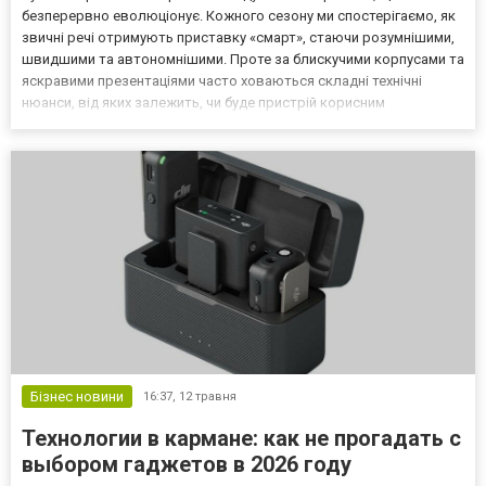
безперервно еволюціонує. Кожного сезону ми спостерігаємо, як
звичні речі отримують приставку «смарт», стаючи розумнішими,
швидшими та автономнішими. Проте за блискучими корпусами та
яскравими презентаціями часто ховаються складні технічні
нюанси, від яких залежить, чи буде пристрій корисним
інструментом, чи просто дорогою іграшкою. Для тих, хто прагне
глибше розуміти принципи роботи сучасної техніки, ре...
Бізнес новини
16:37,
12 травня
Технологии в кармане: как не прогадать с
выбором гаджетов в 2026 году