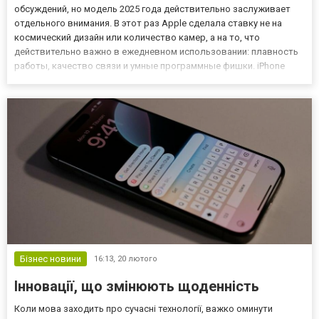
обсуждений, но модель 2025 года действительно заслуживает
отдельного внимания. В этот раз Apple сделала ставку не на
космический дизайн или количество камер, а на то, что
действительно важно в ежедневном использовании: плавность
работы, качество связи и умные программные фишки. iPhone
17 позиционируется как логичное развитие линейки с упором не
на радикальный редизайн, а на доработку ключевых
элементов,...
Бізнес новини
16:13,
20 лютого
Інновації, що змінюють щоденність
Коли мова заходить про сучасні технології, важко оминути