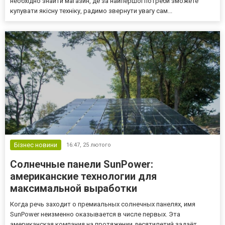
необхідно знайти магазин, де за найпершої потреби зможете
купувати якісну техніку, радимо звернути увагу сам...
Бізнес новини
16:47,
25 лютого
Солнечные панели SunPower:
американские технологии для
максимальной выработки
Когда речь заходит о премиальных солнечных панелях, имя
SunPower неизменно оказывается в числе первых. Эта
американская компания на протяжении десятилетий задаёт