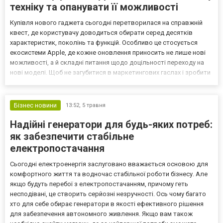
техніку та опанувати її можливості
Купівля нового гаджета сьогодні перетворилася на справжній
квест, де користувачу доводиться обирати серед десятків
характеристик, поколінь та функцій. Особливо це стосується
екосистеми Apple, де кожне оновлення приносить не лише нові
можливості, а й складні питання щодо доцільності переходу на
нові моделі. Щоб не загубитися в маркетингових гаслах і зробити
справді вигідну інвестицію, важливо мати доступ до
структурованих та експертних знань. Саме таку роль...
Бізнес новини
13:52,
5 травня
Надійні генератори для будь-яких потреб:
як забезпечити стабільне
електропостачання
Сьогодні електроенергія заслуговано вважається основою для
комфортного життя та водночас стабільної роботи бізнесу. Але
якщо будуть перебої з електропостачанням, причому геть
несподівані, це створить серйозні незручності. Ось чому багато
хто для себе обирає генератори в якості ефективного рішення
для забезпечення автономного живлення. Якщо вам також