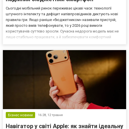
Сьогодні мобільний ринок переживає цікаві часи: технології
штучного інтелекту та дефіцит напівпровідників диктують нові
правила гри. Якщо раніше «бюджетником» називали пристрій,
який просто вмів телефонувати, то у 2026 році вимоги
користувачів суттєво зросли. Сучасна недорога модель має не
лише стабільно працювати, а й забезпечувати комфортний
вебсерфінг, якісну зйомку та безконтактні оплати без затримок.
Плануючи оновлення гаджета, багато хто починає моні...
Бізнес новини
16:28,
12 травня
Навігатор у світі Apple: як знайти ідеальну