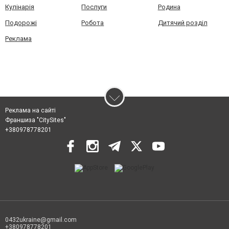
Кулінарія
Послуги
Родина
Подорожі
Робота
Дитячий розділ
Реклама
Реклама на сайті
Франшиза "CitySites"
+380978778201
0432ukraine@gmail.com
+380978778201