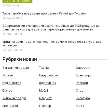
Політичні новини
16:56,
3 серпня
Трамп зробив нову заяву про ракети Patriot для України
08:30,
2 серпня
ЄС продовжив тимчасовий захист українців до 2028 року: що це
означає та кому доведеться переоформлювати документи
16:41,
31 липня
Уряд погодив податок на посилки: до чого тепер слід готуватись
українцям
12:40,
31 липня
Рубрики новин
Загальний розділ
Техніка
Здоров'я
Туризм
Нерухомість
Транспорт
Будівництво
Відпочинок
Розваги
Бізнес
Меблі
Спорт
Жіночий розділ
Інтернет
Культура
Економіка
Інтер'єр
Мода