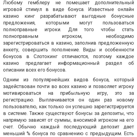
Любому гемблеру не помешает дополнительный
игровой стимул в виде бонуса. Известные онлайн
казино кинг разрабатывают выгодные бонусные
предложения, которыми могут пользоваться
полноправные игроки. Для того чтобы стать
полноправным игроком, необходимо
зарегистрироваться в казино, заполнив предложенную
анкету, совершить пополнение. Виды и особенности
бонусов в Слотокинг отличаются, поэтому каждое
казино предлагает информационный раздел об
описании всех его бонусов.
Одним из популярнейших видов бонуса, который
задействован почти во всех казино и позволяет игроку
мотивироваться на прибыльную игру, это за
регистрацию. Выплачивается он один раз новому
пользователю, как только он успешно зарегистрируется
в системе. Также существуют бонусы за депозиты, что
напрямую зависят от суммы, вносимой игроком на его
счет. Обычно каждый последующий депозит дает
меньший % бонуса по сравнению с предыдущим. Есть