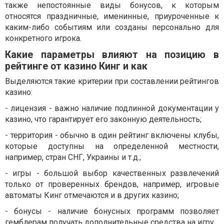
также непостоянные виды бонусов, к которым
относятся праздничные, именинные, приуроченные к
каким-либо событиям или созданы персонально для
конкретного игрока.
Какие параметры влияют на позицию в
рейтинге от казино Кинг и как
Выделяются такие критерии при составлении рейтингов
казино:
- лицензия - важно наличие подлинной документации у
казино, что гарантирует его законную деятельность;
- территория - обычно в один рейтинг включены клубы,
которые доступны на определенной местности,
например, стран СНГ, Украины и т.д.;
- игры - большой выбор качественных развлечений
только от проверенных брендов, например, игровые
автоматы Кинг отмечаются и в других казино;
- бонусы - наличие бонусных программ позволяет
гемблерам получать дополнительные средства на игру.