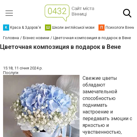
К
Краса & Здоров'я
Ш
Школи англійської мови
П
Психологи Вінниц
Головна
Бізнес новини
Цветочная композиция в подарок в Вене
Цветочная композиция в подарок в Вене
15:18,
11 січня 2024 р.
Послуги
Свежие цветы
обладают
замечательной
способностью
поднимать
настроение и
передавать эмоции с
яркостью и
чувственностью,