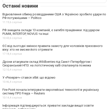
Останні новини
Відновлення обміну розвідданими США з Україною зробило удари по
РФ потужнішими — Politico
11:19,
6 серпня
РФ знищила склади 13 компаній, є загиблі працівники: під ударом
PUMA, INTERTOP, NOVUS та інші
10:43,
6 серпня
ЄС від сьогодні змінює правила захисту для чоловіків призовного
віку: хто не зможе його отримати
17:18,
4 серпня
Дрони атакували склад Wildberries під Санкт-Петербургом і
Сизранський НПЗ: на логістичному хабі спалахнула пожежа
12:10,
4 серпня
У «Резерв+» стався збій: що відомо
10:46,
4 серпня
Fire Point почала інтегрувати європейські технології в українську
систему ПРО Freyja — Reuters
10:14,
4 серпня
Інформація підтверджується: приватні заклади вищої освіти