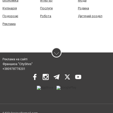
Економіка
Інтер'єр
Мода
Кулінарія
Послуги
Родина
Подорожі
Робота
Дитячий розділ
Реклама
Реклама на сайті
Франшиза "CitySites"
+380978778201