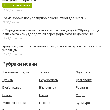
планують заборонити
Політичні новини
16:56,
3 серпня
Трамп зробив нову заяву про ракети Patriot для України
08:30,
2 серпня
ЄС продовжив тимчасовий захист українців до 2028 року: що це
означає та кому доведеться переоформлювати документи
16:41,
31 липня
Уряд погодив податок на посилки: до чого тепер слід готуватись
українцям
12:40,
31 липня
Рубрики новин
Загальний розділ
Техніка
Здоров'я
Туризм
Нерухомість
Транспорт
Будівництво
Відпочинок
Розваги
Бізнес
Меблі
Спорт
Жіночий розділ
Інтернет
Культура