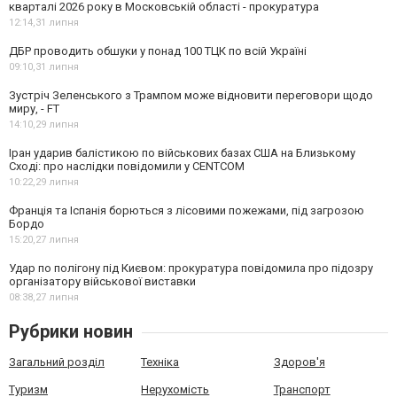
кварталі 2026 року в Московській області - прокуратура
12:14,
31 липня
ДБР проводить обшуки у понад 100 ТЦК по всій Україні
09:10,
31 липня
Зустріч Зеленського з Трампом може відновити переговори щодо
миру, - FT
14:10,
29 липня
Іран ударив балістикою по військових базах США на Близькому
Сході: про наслідки повідомили у CENTCOM
10:22,
29 липня
Франція та Іспанія борються з лісовими пожежами, під загрозою
Бордо
15:20,
27 липня
Удар по полігону під Києвом: прокуратура повідомила про підозру
організатору військової виставки
08:38,
27 липня
Рубрики новин
Загальний розділ
Техніка
Здоров'я
Туризм
Нерухомість
Транспорт