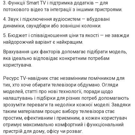
3.
Функції Smart TV і підтримка додатків — для
потокового відео та інтеграції з іншими пристроями.
4.
Звук і підключення аудіосистем — вбудовані
динаміки, саундбари або зовнішні колонки.
5.
Бюджет і співвідношення ціни та якості — не завжди
найдорожчий варіант є найкращим.
Врахування цих факторів допомагає підібрати модель,
яка ідеально відповідає конкретним потребам
користувача.
Ресурс TV-навідник стає незамінним помічником для
тих, хто хоче обирати телевізори обдумано. Огляди
моделей, статті про нові технології, поради щодо
налаштувань і підбірки для різних потреб допомагають
зрозуміти переваги та недоліки кожної моделі. Завдяки
таким матеріалам процес вибору телевізора стає
простим, ефективним і приємним, а кожен користувач
отримує максимально комфортний і функціональний
пристрій для дому, офісу чи розваг.