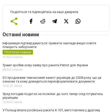
Поділіться та підписуйтесь на наші джерела
Останні новини
Інформація підтверджується: приватні заклади вищої освіти
планують заборонити
Політичні новини
16:56,
3 серпня
Трамп зробив нову заяву про ракети Patriot для України
08:30,
2 серпня
ЄС продовжив тимчасовий захист українців до 2028 року: що це
означає та кому доведеться переоформлювати документи
16:41,
31 липня
Уряд погодив податок на посилки: до чого тепер слід готуватись
українцям
12:40,
31 липня
У Польщі впала російська ракета X-101, виготовлена у другому