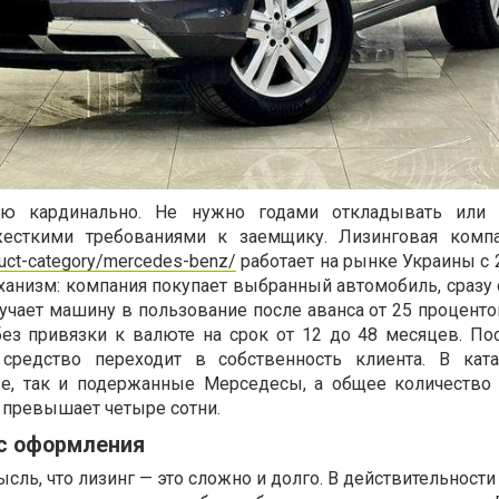
ию кардинально. Не нужно годами откладывать или 
жесткими требованиями к заемщику. Лизинговая компа
oduct-category/mercedes-benz/
работает на рынке Украины с 
ханизм: компания покупает выбранный автомобиль, сразу
олучает машину в пользование после аванса от 25 процент
ез привязки к валюте на срок от 12 до 48 месяцев. По
средство переходит в собственность клиента. В ката
е, так и подержанные Мерседесы, а общее количество
 превышает четыре сотни.
сс оформления
сль, что лизинг — это сложно и долго. В действительност