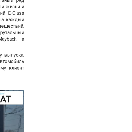
ельный ряд
ой жизни и
ий E-Class
 на каждый
тешествий,
брутальный
aybach, а
у выпуска,
автомобиль
ому клиент