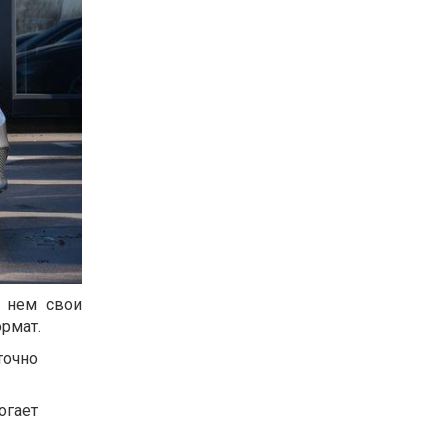
 нем свои
рмат.
точно
огает