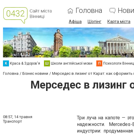
Головна
Нови
Афіша
Шопінг
Карта міста
К
Краса & Здоров'я
Ш
Школи англійської мови
П
Психологи Вінниц
Головна
Бізнес новини
Мерседес в лизинг от Карат: как оформить
Мерседес в лизинг 
08:57,
14 травня
Три луча на капоте — э
Транспорт
надежности. Mercedes
индустрии: продуманна