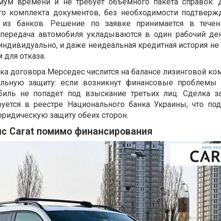
мум времени и не требует объемного пакета справок. 
го комплекта документов, без необходимости подтверж
 из банков. Решение по заявке принимается в течени
 передача автомобиля укладываются в один рабочий де
индивидуально, и даже неидеальная кредитная история не
 для отказа.
ка договора Мерседес числится на балансе лизинговой ко
ельную защиту: если возникнут финансовые проблемы
обиль не попадет под взыскание третьих лиц. Сделка з
руется в реестре Национального банка Украины, что по
юридическую защиту обеих сторон.
ис Carat помимо финансирования