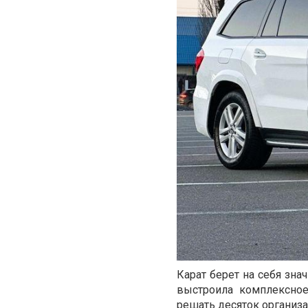
Карат берет на себя зна
выстроила комплексное
решать десяток организ