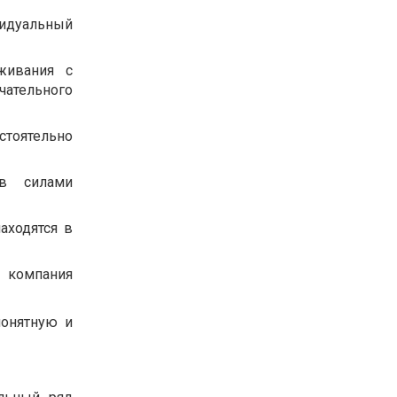
видуальный
живания с
чательного
стоятельно
ов силами
аходятся в
 компания
понятную и