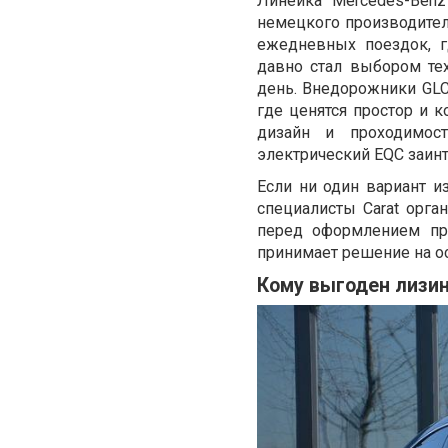
Линейка Mercedes-Benz
немецкого производител
ежедневных поездок, г
давно стал выбором те
день. Внедорожники GLC
где ценятся простор и к
дизайн и проходимос
электрический EQC заин
Если ни один вариант из
специалисты Carat орг
перед оформлением про
принимает решение на о
Кому выгоден лизин