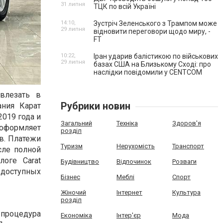
31 липня
ТЦК по всій Україні
14:10,
Зустріч Зеленського з Трампом може
29 липня
відновити переговори щодо миру, -
FT
10:22,
Іран ударив балістикою по військових
29 липня
базах США на Близькому Сході: про
наслідки повідомили у CENTCOM
влезать в
Рубрики новин
ния Карат
2019 года и
Загальний
Техніка
Здоров'я
 оформляет
розділ
ов. Платежи
Туризм
Нерухомість
Транспорт
сле полной
логе Carat
Будівництво
Відпочинок
Розваги
 доступных
Бізнес
Меблі
Спорт
Жіночий
Інтернет
Культура
розділ
и процедура
Економіка
Інтер'єр
Мода