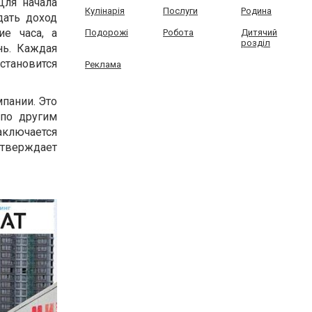
Для начала
Кулінарія
Послуги
Родина
дать доход
е часа, а
Подорожі
Робота
Дитячий
розділ
нь. Каждая
 становится
Реклама
мпании. Это
 по другим
аключается
дтверждает