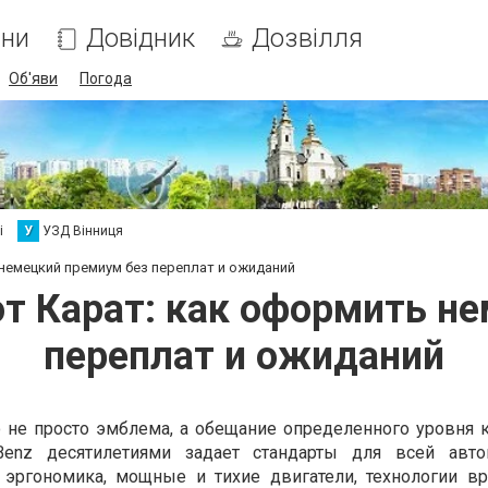
ни
Довідник
Дозвілля
Об'яви
Погода
і
У
УЗД Вінниця
 немецкий премиум без переплат и ожиданий
от Карат: как оформить н
переплат и ожиданий
то не просто эмблема, а обещание определенного уровня 
-Benz десятилетиями задает стандарты для всей авто
я эргономика, мощные и тихие двигатели, технологии в