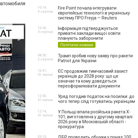
автомобиля
10:14,
Fire Point почала інтегрувати
4 серпня
європейські технології в українську
систему ПРО Freyja — Reuters
16:56,
Інформація підтверджується:
3 серпня
приватні заклади вищої освіти
планують заборонити
Політичні новини
08:30,
Трамп зробив нову заяву про ракети
2 серпня
Patriot для України
16:41,
ЄС продовжив тимчасовий захист
31 липня
українців до 2028 року: що це
означає та кому доведеться
переоформлювати документи
12:40,
Уряд погодив податок на посилки: до
31 липня
чого тепер слід готуватись українцям
12:14,
У Польщі впала російська ракета X-
31 липня
101, виготовлена у другому кварталі
2026 року в Московській області -
прокуратура
09:10,
ДБР проводить обшуки у понад 100