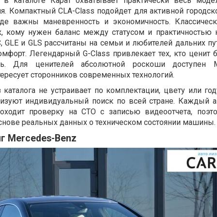
 в каталоге Карат охватывает практически весь мод
я. Компактный CLA-Class подойдет для активной городск
де важны маневренность и экономичность. Классическ
х, кому нужен баланс между статусом и практичностью
, GLE и GLS рассчитаны на семьи и любителей дальних пу
омфорт. Легендарный G-Class привлекает тех, кто ценит 
ть. Для ценителей абсолютной роскоши доступен M
тересует сторонников современных технологий.
 каталога не устраивает по комплектации, цвету или год
анизуют индивидуальный поиск по всей стране. Каждый 
ходит проверку на СТО с записью видеоотчета, поэт
снове реальных данных о техническом состоянии машины.
г Mercedes-Benz