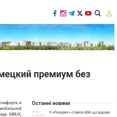
емецкий премиум без
Останні новини
комфорта и
мобильной
10:46,
У «Резерв+» стався збій: що відомо
роде MBUX,
4 серпня