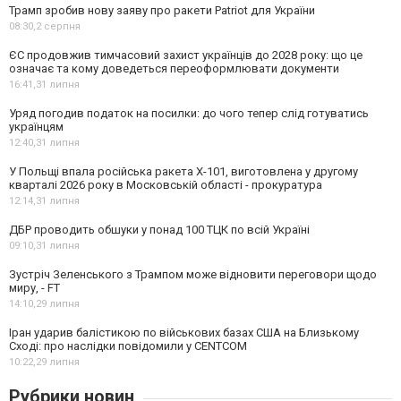
Трамп зробив нову заяву про ракети Patriot для України
08:30,
2 серпня
ЄС продовжив тимчасовий захист українців до 2028 року: що це
означає та кому доведеться переоформлювати документи
16:41,
31 липня
Уряд погодив податок на посилки: до чого тепер слід готуватись
українцям
12:40,
31 липня
У Польщі впала російська ракета X-101, виготовлена у другому
кварталі 2026 року в Московській області - прокуратура
12:14,
31 липня
ДБР проводить обшуки у понад 100 ТЦК по всій Україні
09:10,
31 липня
Зустріч Зеленського з Трампом може відновити переговори щодо
миру, - FT
14:10,
29 липня
Іран ударив балістикою по військових базах США на Близькому
Сході: про наслідки повідомили у CENTCOM
10:22,
29 липня
Рубрики новин