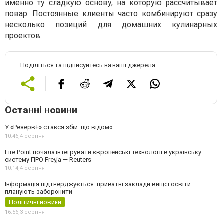
именно ту сладкую основу, на которую рассчитывает
повар. Постоянные клиенты часто комбинируют сразу
несколько позиций для домашних кулинарных
проектов.
Поділіться та підписуйтесь на наші джерела
Останні новини
У «Резерв+» стався збій: що відомо
10:46,
4 серпня
Fire Point почала інтегрувати європейські технології в українську
систему ПРО Freyja — Reuters
10:14,
4 серпня
Інформація підтверджується: приватні заклади вищої освіти
планують заборонити
Політичні новини
16:56,
3 серпня