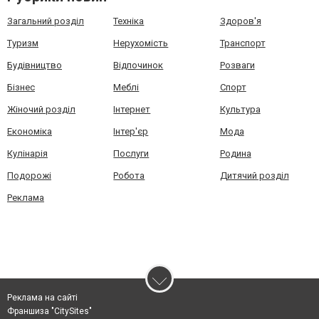
Загальний розділ
Техніка
Здоров'я
Туризм
Нерухомість
Транспорт
Будівництво
Відпочинок
Розваги
Бізнес
Меблі
Спорт
Жіночий розділ
Інтернет
Культура
Економіка
Інтер'єр
Мода
Кулінарія
Послуги
Родина
Подорожі
Робота
Дитячий розділ
Реклама
Реклама на сайті
Франшиза "CitySites"