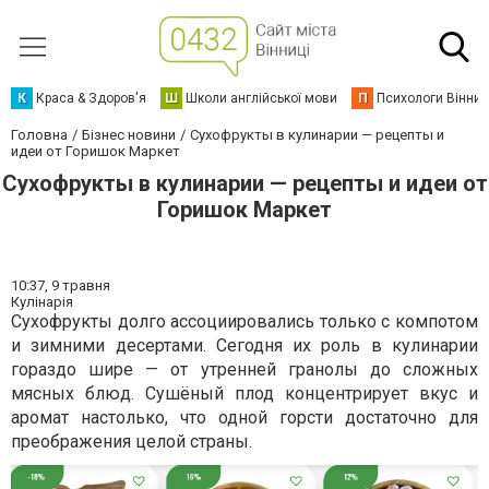
К
Краса & Здоров'я
Ш
Школи англійської мови
П
Психологи Вінниц
Головна
Бізнес новини
Сухофрукты в кулинарии — рецепты и
идеи от Горишок Маркет
Сухофрукты в кулинарии — рецепты и идеи от
Горишок Маркет
10:37,
9 травня
Кулінарія
Сухофрукты долго ассоциировались только с компотом
и зимними десертами. Сегодня их роль в кулинарии
гораздо шире — от утренней гранолы до сложных
мясных блюд. Сушёный плод концентрирует вкус и
аромат настолько, что одной горсти достаточно для
преображения целой страны.