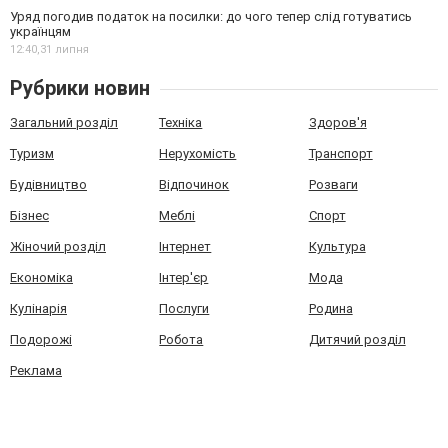
Уряд погодив податок на посилки: до чого тепер слід готуватись
українцям
12:40,
31 липня
Рубрики новин
Загальний розділ
Техніка
Здоров'я
Туризм
Нерухомість
Транспорт
Будівництво
Відпочинок
Розваги
Бізнес
Меблі
Спорт
Жіночий розділ
Інтернет
Культура
Економіка
Інтер'єр
Мода
Кулінарія
Послуги
Родина
Подорожі
Робота
Дитячий розділ
Реклама