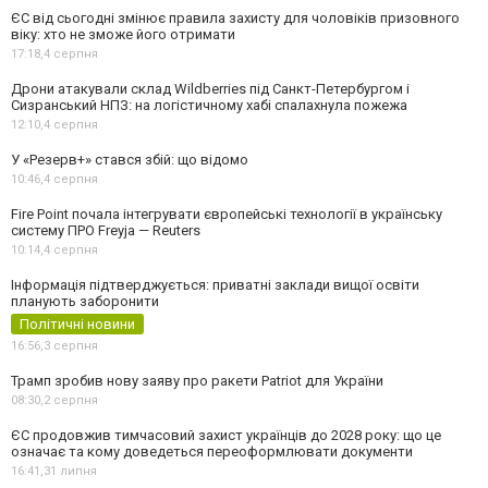
ЄС від сьогодні змінює правила захисту для чоловіків призовного
віку: хто не зможе його отримати
17:18,
4 серпня
Дрони атакували склад Wildberries під Санкт-Петербургом і
Сизранський НПЗ: на логістичному хабі спалахнула пожежа
12:10,
4 серпня
У «Резерв+» стався збій: що відомо
10:46,
4 серпня
Fire Point почала інтегрувати європейські технології в українську
систему ПРО Freyja — Reuters
10:14,
4 серпня
Інформація підтверджується: приватні заклади вищої освіти
планують заборонити
Політичні новини
16:56,
3 серпня
Трамп зробив нову заяву про ракети Patriot для України
08:30,
2 серпня
ЄС продовжив тимчасовий захист українців до 2028 року: що це
означає та кому доведеться переоформлювати документи
16:41,
31 липня