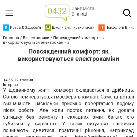
К
Краса & Здоров'я
Ш
Школи англійської мови
П
Психологи Вінниц
Головна
Бізнес новини
Повсякденний комфорт: як
використовуються електрокаміни
Повсякденний комфорт: як
використовуються електрокаміни
14:55,
12 травня
Інтер'єр
У щоденному житті комфорт складається з дрібниць.
Світло, температура, атмосфера в кімнаті. Саме ці деталі
визначають, наскільки приємно повертатися додому
після роботи. Але коли постає питання, як додати
затишку без ремонту і складних змін, багато хто
губиться у варіантах. У таких ситуаціях зазвичай
починають дивитися практичні рішення, наприклад