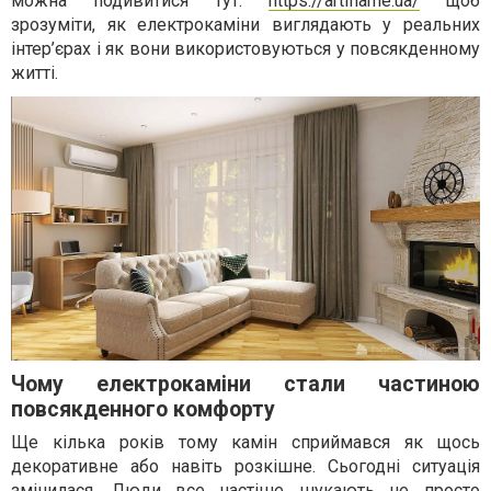
можна подивитися тут:
https://artiflame.ua/
щоб
зрозуміти, як електрокаміни виглядають у реальних
інтер’єрах і як вони використовуються у повсякденному
житті.
Чому електрокаміни стали частиною
повсякденного комфорту
Ще кілька років тому камін сприймався як щось
декоративне або навіть розкішне. Сьогодні ситуація
змінилася. Люди все частіше шукають не просто