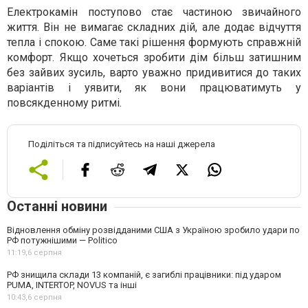
Електрокамін поступово стає частиною звичайного
життя. Він не вимагає складних дій, але додає відчуття
тепла і спокою. Саме такі рішення формують справжній
комфорт. Якщо хочеться зробити дім більш затишним
без зайвих зусиль, варто уважно придивитися до таких
варіантів і уявити, як вони працюватимуть у
повсякденному ритмі.
Поділіться та підписуйтесь на наші джерела
Останні новини
Відновлення обміну розвідданими США з Україною зробило удари по
РФ потужнішими — Politico
11:19,
6 серпня
РФ знищила склади 13 компаній, є загиблі працівники: під ударом
PUMA, INTERTOP, NOVUS та інші
10:43,
6 серпня