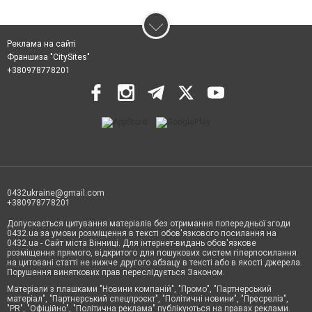
Реклама на сайті
Франшиза "CitySites"
+380978778201
0432ukraine@gmail.com
+380978778201
Допускається цитування матеріалів без отримання попередньої згоди
0432.ua за умови розміщення в тексті обов'язкового посилання на
0432.ua - Сайт міста Вінниці. Для інтернет-видань обов'язкове
розміщення прямого, відкритого для пошукових систем гіперпосилання
на цитовані статті не нижче другого абзацу в тексті або в якості джерела.
Порушення виняткових прав переслідується Законом.
Матеріали з плашками "Новини компаній", "Промо", "Партнерський
матеріал", "Партнерський спецпроєкт", "Політичні новини", "Пресреліз",
"PR", "Офіційно", "Політична реклама" публікуються на правах реклами.