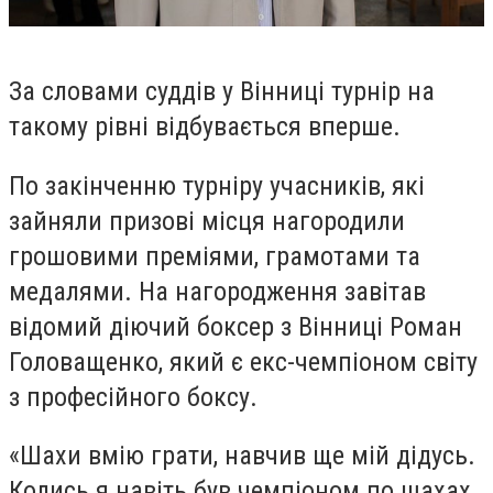
За словами суддів у Вінниці турнір на
такому рівні відбувається вперше.
По закінченню турніру учасників, які
зайняли призові місця нагородили
грошовими преміями, грамотами та
медалями. На нагородження завітав
відомий діючий боксер з Вінниці Роман
Головащенко, який є екс-чемпіоном світу
з професійного боксу.
«Шахи вмію грати, навчив ще мій дідусь.
Колись я навіть був чемпіоном по шахах