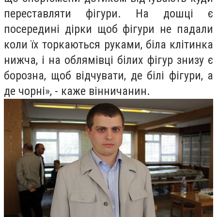
переставляти фігури. На дошці є
посередині дірки щоб фігури не падали
коли їх торкаються руками, біла клітинка
нижча, і на облямівці білих фігур знизу є
борозна, щоб відчувати, де білі фігури, а
де чорні», - каже вінничанин.