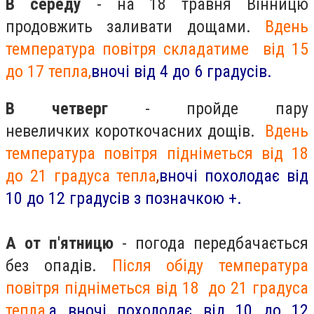
В середу
- на 18 травня Вінницю
продовжить заливати дощами.
Вдень
температура повітря складатиме від 15
до 17 тепла,
вночі від 4 до 6 градусів.
В четверг
- пройде пару
невеличких короткочасних дощів.
Вдень
температура повітря підніметься від 18
до 21 градуса тепла
,
вночі похолодає від
10 до 12 градусів з позначкою +.
А от п'ятницю
- погода передбачається
без опадів.
Після обіду температура
повітря підніметься від 18 до 21 градуса
тепла,
а вночі похолодає від 10 до 12