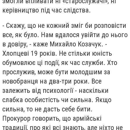
змогли впливати ні «старослужачі», ні
керівництво під час слідства.
- Скажу, що не кожний зміг би розповісти
все, як було. Нам вдалося увійти до нього
в довіру, - каже Михайло Козачук. -
Хлопцеві 19 років. Не стільки юність
обумовлює ці події, як час служби. Хто
прослужив, може бути молодшим за
новобранця на два-три роки. Все
залежить від психології - наскільки
слабка особистість чи сильна. Якщо
сильна, то не дасть себе бити.
Прокурор говорить, що армійські
традиції, про які всі знають, але ніхто не