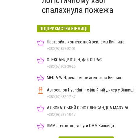
логістичному хабі
спалахнула пожежа
ПІДПРИЄМСТВА ВІННИЦІ
Настройка контекстной рекламы Винница
+380(97)877-82-01
ОЛЕКСАНДР ЮДІН, ФОТОГРАФ
+380(67)902-39-26
MEDIA WIN, рекламное агентство Винница
Автосалон Hyundai — офіційний дилер у Вінниці
+380(67)432-17-47
АДВОКАТСЬКИЙ ОФІС ОЛЕКСАНДРА МАЗУРА
+380(98)228-10-17
SMM агентство, услуги СММ Винница