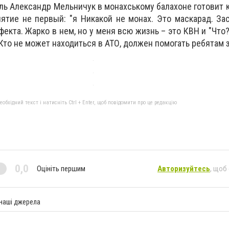
ь Александр Мельничук в монахському балахоне готовит к
ятие не первый: "я Никакой не монах. Это маскарад. За
екта. Жарко в нем, но у меня всю жизнь – это КВН и "Что?
 Кто не может находиться в АТО, должен помогать ребятам 
бхідний текст і натисніть Ctrl + Enter, щоб повідомити про це редакцію
0,0
Оцініть першим
Авторизуйтесь
, щоб
 наші джерела