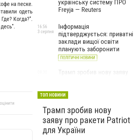
українську систему ПРО
офе на песке.
Freyja — Reuters
ставили одеть
 Где? Когда?".
Інформація
здесь".
16:56
3 серпня
підтверджується: приватні
заклади вищої освіти
планують заборонити
ПОЛІТИЧНІ НОВИНИ
Трамп зробив нову заяву
08:30
2 серпня
про ракети Patriot для
України
ТОП НОВИНИ
 оцінити
Трамп зробив нову
заяву про ракети Patriot
для України