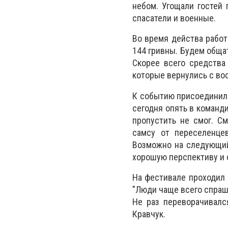
небом. Угощали гостей 
спасатели и военные.
Во время действа работ
144 гривны. Будем обща
Скорее всего средства
которые вернулись с вос
К событию присоединилс
сегодня опять в команди
пропустить не смог. См
самсу от переселенце
Возможно на следующий 
хорошую перспективу и с
На фестивале проходил 
"Люди чаще всего спраши
Не раз переворачивалс
Кравчук.