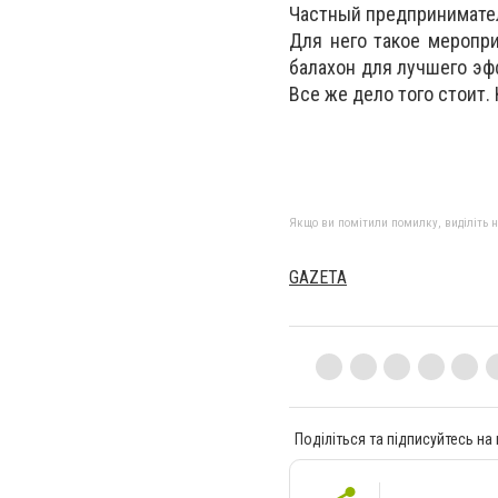
Частный предпринимател
Для него такое меропри
балахон для лучшего эфф
Все же дело того стоит.
Якщо ви помітили помилку, виділіть нео
GAZETA
Поділіться та підписуйтесь на