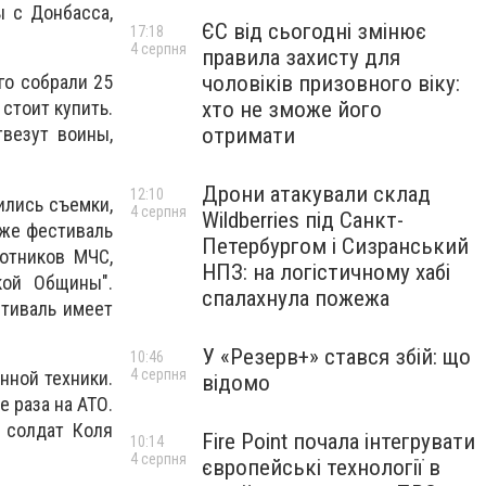
ы с Донбасса,
ЄС від сьогодні змінює
17:18
4 серпня
правила захисту для
чоловіків призовного віку:
го собрали 25
хто не зможе його
стоит купить.
отримати
твезут воины,
Дрони атакували склад
12:10
ились съемки,
4 серпня
Wildberries під Санкт-
 же фестиваль
Петербургом і Сизранський
ботников МЧС,
НПЗ: на логістичному хабі
кой Общины".
спалахнула пожежа
стиваль имеет
У «Резерв+» стався збій: що
10:46
4 серпня
нной техники.
відомо
е раза на АТО.
й солдат Коля
Fire Point почала інтегрувати
10:14
4 серпня
європейські технології в