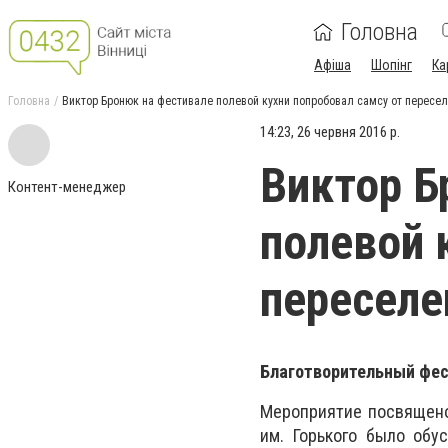
Головна
Афіша
Шопінг
Ка
Головна
Виктор Бронюк на фестивале полевой кухни попробовал самсу от пересе
14:23, 26 червня 2016 р.
Виктор Б
Контент-менеджер
полевой 
переселе
Благотворительный фест
Мероприятие посвящено 
им. Горького было обу