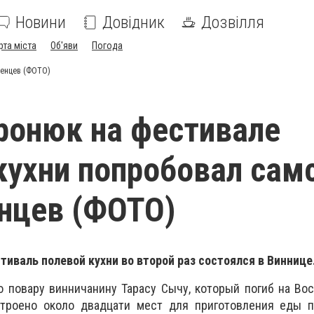
Новини
Довідник
Дозвілля
рта міста
Об'яви
Погода
ленцев (ФОТО)
ронюк на фестивале
кухни попробовал самс
нцев (ФОТО)
иваль полевой кухни во второй раз состоялся в Виннице
повару винничанину Тарасу Сычу, который погиб на Вос
строено около двадцати мест для приготовления еды 