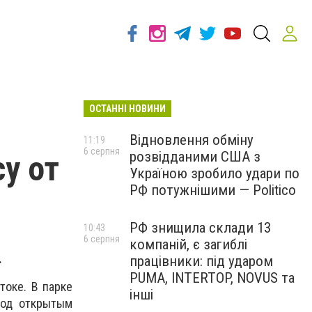
ОСТАННІ НОВИНИ
Відновлення обміну
11:19
6 серпня
розвідданими США з
у от
Україною зробило удари по
РФ потужнішими — Politico
РФ знищила склади 13
10:43
6 серпня
компаній, є загиблі
.
працівники: під ударом
PUMA, INTERTOP, NOVUS та
токе. В парке
інші
под открытым