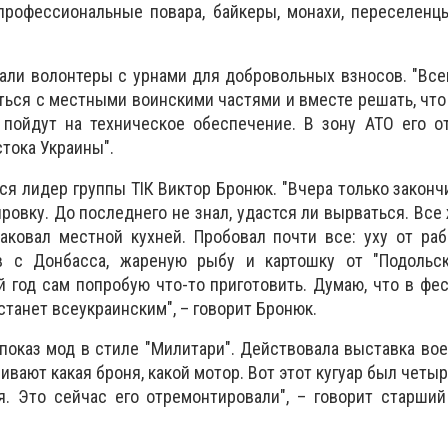
профессиональные повара, байкеры, монахи, переселенц
али волонтеры с урнами для добровольных взносов. "Все
ться с местными воинскими частями и вместе решать, что 
 пойдут на техническое обеспечение. В зону АТО его о
тока Украины".
я лидер группы ТІК Виктор Бронюк. "Вчера только законч
ровку. До последнего не знал, удастся ли вырваться. Все
аковал местной кухней. Пробовал почти все: уху от ра
в с Донбасса, жареную рыбу и картошку от "Подольс
год сам попробую что-то приготовить. Думаю, что в фе
танет всеукраинским", – говорит Бронюк.
показ мод в стиле "Милитари". Действовала выставка вое
вают какая броня, какой мотор. Вот этот кугуар был четыр
я. Это сейчас его отремонтировали", – говорит старши