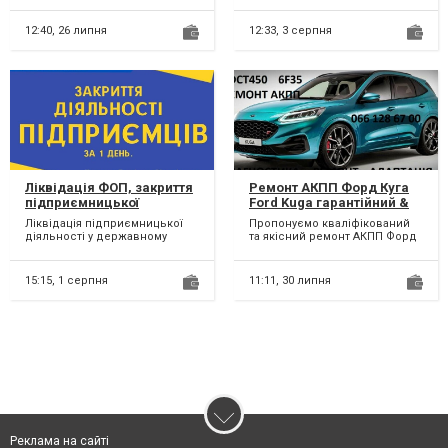
изготовления навеса,
покращення своїх навичок
автонавеса и про...
спілк...
12:40,
26 липня
12:33,
3 серпня
Ліквідація ФОП, закриття
Ремонт АКПП Форд Куга
підприємницької
Ford Kuga гарантійний &
діяльності
бюджетний MPS6
Ліквідація підприємницької
Пропонуємо кваліфікований
CV6R7000AC #1814154 #
діяльності у державному
та якісний ремонт АКПП Форд
2070508 #AMAV4R7L516AD
реєстрі, податковій, фондах
Куга 6DCT450, 6F35. Наявність
за 1 день; Здача лік...
власної комп’...
15:15,
1 серпня
11:11,
30 липня
Реклама на сайті