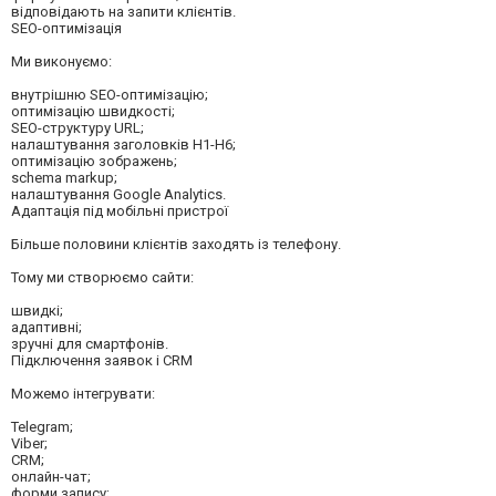
відповідають на запити клієнтів.
SEO-оптимізація
Ми виконуємо:
внутрішню SEO-оптимізацію;
оптимізацію швидкості;
SEO-структуру URL;
налаштування заголовків H1-H6;
оптимізацію зображень;
schema markup;
налаштування Google Analytics.
Адаптація під мобільні пристрої
Більше половини клієнтів заходять із телефону.
Тому ми створюємо сайти:
швидкі;
адаптивні;
зручні для смартфонів.
Підключення заявок і CRM
Можемо інтегрувати:
Telegram;
Viber;
CRM;
онлайн-чат;
форми запису;