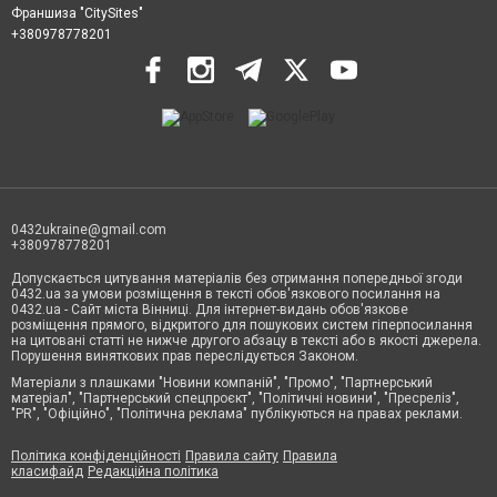
Франшиза "CitySites"
+380978778201
0432ukraine@gmail.com
+380978778201
Допускається цитування матеріалів без отримання попередньої згоди
0432.ua за умови розміщення в тексті обов'язкового посилання на
0432.ua - Сайт міста Вінниці. Для інтернет-видань обов'язкове
розміщення прямого, відкритого для пошукових систем гіперпосилання
на цитовані статті не нижче другого абзацу в тексті або в якості джерела.
Порушення виняткових прав переслідується Законом.
Матеріали з плашками "Новини компаній", "Промо", "Партнерський
матеріал", "Партнерський спецпроєкт", "Політичні новини", "Пресреліз",
"PR", "Офіційно", "Політична реклама" публікуються на правах реклами.
Політика конфіденційності
Правила сайту
Правила
класифайд
Редакційна політика