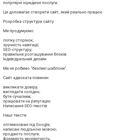
популярні юридичні послуги.
Це допомагає створити сайт, який реально працює.
Розробка структури сайту
Ми продумуємо:
логіку сторінок;
зручність навігації;
SEO-структуру;
правильне розташування блоків.
Індивідуальний дизайн
Ми не робимо “безликі шаблони”.
Сайт адвоката повинен:
викликати довіру;
виглядати солідно;
бути сучасним;
працювати на репутацію.
Написання SEO-текстів
Наші тексти:
оптимізовані під Google;
написані людською мовою;
продають послуги;
формують експертність;