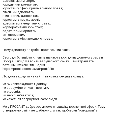
адвокатським бюро;
юридичним компаніям;
юристам у сфері кримінального права;
сімейним адвокатам;
військовим адвокатам;
юристам з нерухомості;
адвокатам у медичних справах;
корпоративним юристам;
податковим юристам;
автоюристам;
юристам з міжнародного права.
Чому адвокату потрібен професійний сайт?
Сьогодні більшість клієнтів шукають юридичну допомогу саме в
Google. І якщо у вас немає сучасного сайту — ви втрачаєте
потенційних клієнтів щодня.
https://prosite.com.ua/ua/portfolio
Людина заходить на сайт і за кілька секунд вирішує:
чи викликає адвокат довіру;
чи зрозуміло описані послуги;
чи є досвід;
чи легко зв’язатися;
чи хочеться звернутися саме сюди.
Ми у ПРОСАЙТ добре розуміємо специфіку юридичної сфери. Тому
створюємо сайти не шаблонно, а так, щоб вони “говорили” з