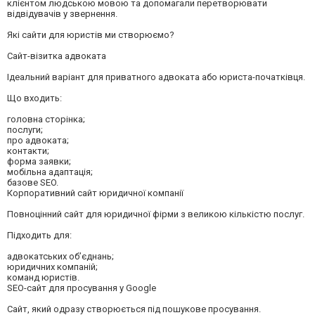
клієнтом людською мовою та допомагали перетворювати
відвідувачів у звернення.
Які сайти для юристів ми створюємо?
Сайт-візитка адвоката
Ідеальний варіант для приватного адвоката або юриста-початківця.
Що входить:
головна сторінка;
послуги;
про адвоката;
контакти;
форма заявки;
мобільна адаптація;
базове SEO.
Корпоративний сайт юридичної компанії
Повноцінний сайт для юридичної фірми з великою кількістю послуг.
Підходить для:
адвокатських об’єднань;
юридичних компаній;
команд юристів.
SEO-сайт для просування у Google
Сайт, який одразу створюється під пошукове просування.