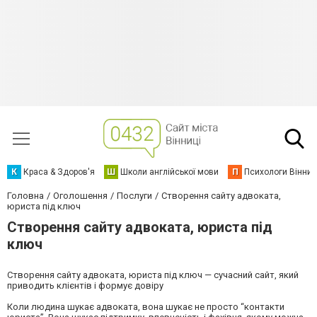
К
Краса & Здоров'я
Ш
Школи англійської мови
П
Психологи Вінниц
Головна
Оголошення
Послуги
Створення сайту адвоката,
юриста під ключ
Створення сайту адвоката, юриста під
ключ
Створення сайту адвоката, юриста під ключ — сучасний сайт, який
приводить клієнтів і формує довіру
Коли людина шукає адвоката, вона шукає не просто “контакти