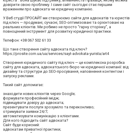
юриста”. Вона шукає підтримку, впевненість і фахівця, якому можна
довірити свою проблему. І саме сайт сьогодні стає першим
враженням про адвоката чи юридичну компанію.
У Веб студії ПРОСАЙТ ми створюємо сайти для адвокатів та юристів
під ключ — продумані, сучасні, SEO-оптимізовані та орієнтовані на
реальних клієнтів. Ми робимо не просто “гарну сторінку”, а
повноцінний інструмент для розвитку юридичної практики.
Телефон: +38 067 502 61 33
Що таке створення сайту адвоката під ключ?
https://prosite.com.ua/ua/services/sayt-advokata-yurista/art4
Створення юридичного сайту під ключ — це комплексна розробка
сайту для адвоката, адвокатського бюро чи юридичної компанії: від
дизайну та структури до SEO-просування, наповнення контентом і
запуску реклами.
Такий сайт допомагає:
знаходити нових клієнтів через Google;
формувати професійний імідж;
підвищувати довіру до адвоката;
презентувати послуги зрозуміло та переконливо;
отримувати заявки 24/7;
автоматизувати комунікацію з клієнтами.
Для кого підходить сайт адвоката?
Сайт буде корисний:
адвокатам приватної практики;