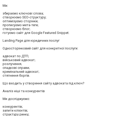
Ми:
збираємо ключові слова;
створюємо SEO-структуру;
оптимізуємо сторінки;
прописуємо мета-теги;
створюємо блог;
готуємо сайт для Google Featured Snippet.
Landing Page для юридичних послуг
Односторінковий сайт для конкретної послуги:
адвокат по ДТП;
військовий адвокат;
розлучення;
спадкові справи;
кримінальний адвокат;
стягнення боргів.
Що входить у створення сайту адвоката під ключ?
Аналіз ніші та конкурентів
Ми досліджуємо:
конкурентів;
запити клієнтів;
структуру ринку;