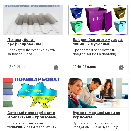
Поликарбонат
Бак для бытового мусора.
профилированный
Уличный мусорный
(трапециевидный)
контейнер под бытовые
Реализуем по Украине листы
Предлагаем рассмотреть
Вінница. Винница
отходы
качественного
предложение на поставку
светопрозрачного
железных баков для
поликарбонатного пластика
хранения, сбора и вывоза на
который именуют...
утилиз...
12:40,
26 липня
12:40,
26 липня
Сотовый поликарбонат и
Курси німецької мови за
монолитный - бронзовый,
кордоном
прозрачный
Ищите качественный
Курси німецької мови за
(бесцветный). Вінница.
тепличный поликарбонат или
кордоном – це занурення у
Винница
поликарбонат для
мовне середовище та