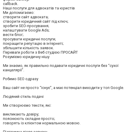
callback.
Наші послуги для адвокатів та юристів
Ми допомагаємо:
створити сайт адвоката;
створити юридичний сайт під ключ;
зробити SEO-просування;
налаштувати Google Ads;
вести блог;
просувати юридичні послуги;
покращити репутацію в інтернеті;
збільшити кількість заявок.
Переваги роботи з Веб студією ПРОСАЙТ
Розуміємо юридичну нішу
Ми знаємо, як правильно подавати юридичні послуги без “сухої
канцелярії”.
Робимо SEO одразу
Ваш сайт не просто “існує”, а має потенціал виходити у топ Google.
Людяний стиль подачі
Ми створюємо тексти, які:
викликають довіру;
пояснюють складне просто;
говорять із клієнтом нормальною мовою.
Підтримка після запуску