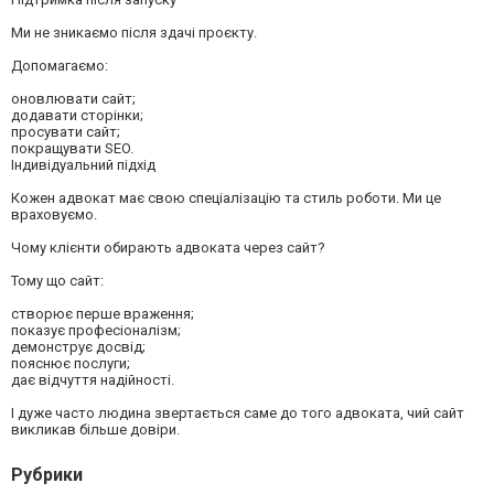
Ми не зникаємо після здачі проєкту.
Допомагаємо:
оновлювати сайт;
додавати сторінки;
просувати сайт;
покращувати SEO.
Індивідуальний підхід
Кожен адвокат має свою спеціалізацію та стиль роботи. Ми це
враховуємо.
Чому клієнти обирають адвоката через сайт?
Тому що сайт:
створює перше враження;
показує професіоналізм;
демонструє досвід;
пояснює послуги;
дає відчуття надійності.
І дуже часто людина звертається саме до того адвоката, чий сайт
викликав більше довіри.
Рубрики