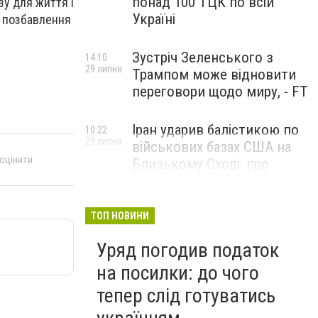
понад 100 ТЦК по всій
зу для життя і
Україні
е позбавлення
Зустріч Зеленського з
14:10
29 липня
Трампом може відновити
переговори щодо миру, - FT
Іран ударив балістикою по
10:22
29 липня
військових базах США на
 оцінити
Близькому Сході: про
наслідки повідомили у
CENTCOM
ТОП НОВИНИ
Уряд погодив податок
на посилки: до чого
тепер слід готуватись