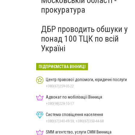
Московській області -
прокуратура
ДБР проводить обшуки у
понад 100 ТЦК по всій
Україні
ПІДПРИЄМСТВА ВІННИЦІ
Центр правової допомоги, юридичні послуги
+380(67)259-05-22
Адвокат по мобілізації Вінниця
+380(98)228-10-17
Система сповіщення населення
+380(67)340-49-59, +380(67)350-44-68
SMM агентство, услуги СММ Винница