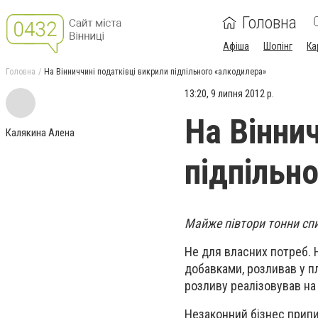
Головна
Афіша
Шопінг
Ка
Головна
На Вінниччині податківці викрили підпільного «алкодилера»
13:20, 9 липня 2012 р.
На Вінни
Калякина Алена
підпільн
Майже півтори тонни спи
Не для власних потреб. 
добавками, розливав у пл
розливу реалізовував на 
Незаконний бізнес припи