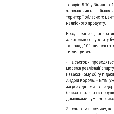
товарів ДПС у Вінницькі
зловмисник не займався 
території обласного цент
неякісного продукту.
В ході реалізації операт
алкогольного сурогату б
та понад 100 пляшок гото
тисяч гривень.
- На сьогодні проводять
мережа реалізації спирту
незаконному обігу підакц
Андрій Король. – Втім, 
загрозу для життя і здо
безконтрольно і з поруш
домішками сумнівної якос
За ознаками злочину, пе