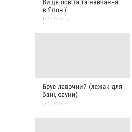
Вища освіта та навчання
в Японії
12:33, 3 серпня
Брус лавочний (лежак для
бані, сауни)
09:45, 24 липня