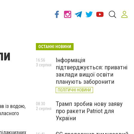
ОСТАННІ НОВИНИ
ли
Інформація
16:56
3 серпня
підтверджується: приватні
заклади вищої освіти
планують заборонити
ПОЛІТИЧНІ НОВИНИ
Трамп зробив нову заяву
08:30
в із водою,
2 серпня
про ракети Patriot для
 власного
України
 підакцизних