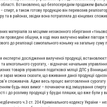
й області. Встановлено, що безпосереднім продажем фальс
– спирт, а також готову продукцію він перевозив реалізато
ру та в районах, звідки вона потрапляла до кінцевих спожи
ивних матеріалів за місцями незаконного зберігання «тіньово
ули проведені обшуки, в ході яких вилучено майже півтори 
вого до реалізації самопального коньяку на загальну суму 
ся експертні дослідження вилученої продукції, встановлює
 та алкогольного сурогату, - відзначає начальник управлінн
изних товарів управління податкової міліції ДПС у Вінницьк
уже зараз можна сказати, що вживання даної продукції одно
ров'я споживачів. Адже весь процес виготовлення сурогату
енням будь-яких вимог – починаючи від змішування спирту
ті і до розливу продукції у брудні пляшки, що вже були у в
редбаченого ч.3 ст. 204 Кримінального кодексу України – н