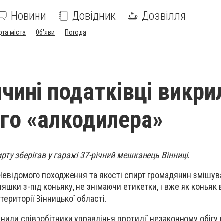
Новини
Довідник
Дозвілля
рта міста
Об'яви
Погода
ччині податківці викри
ого «алкодилера»
рту зберігав у гаражі 37-річний мешканець Вінниці
.
Невідомого походження та якості спирт громадянин змішува
яшки з-під коньяку, не знімаючи етикетки, і вже як коньяк
території Вінницької області.
нили співробітники управління протидії незаконному обігу