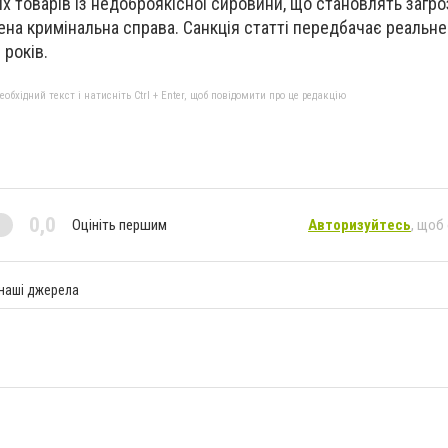
х товарів із недоброякісної сировини, що становлять загро
на кримінальна справа. Санкція статті передбачає реальн
 років.
бхідний текст і натисніть Ctrl + Enter, щоб повідомити про це редакцію
0,0
Оцініть першим
Авторизуйтесь
, щоб
 наші джерела