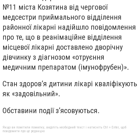
№11 міста Козятина від чергової
медсестри приймального відділення
районної лікарні надійшло повідомлення
про те, що в реанімаційне відділення
місцевої лікарні доставлено дворічну
дівчинку з діагнозом «отруєння
медичним препаратом (імунофрубен)».
Стан здоров’я дитини лікарі кваліфікують
як «задовільний».
Обставини події з’ясовуються.
Якщо ви помітили помилку, виділіть необхідний текст і натисніть Ctrl + Enter, щоб
повідомити про це редакцію