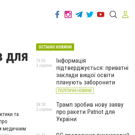
ОСТАННІ НОВИНИ
в для
Інформація
16:56
3 серпня
підтверджується: приватні
заклади вищої освіти
планують заборонити
ПОЛІТИЧНІ НОВИНИ
Трамп зробив нову заяву
08:30
2 серпня
про ракети Patriot для
ктики та
України
 про
им медичним