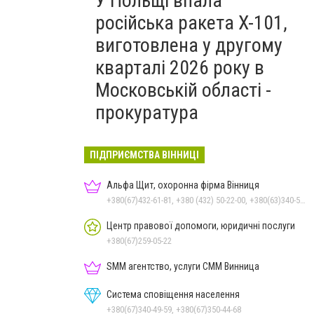
У Польщі впала
російська ракета X-101,
виготовлена у другому
кварталі 2026 року в
Московській області -
прокуратура
ПІДПРИЄМСТВА ВІННИЦІ
Альфа Щит, охоронна фірма Вінниця
+380(67)432-61-81, +380 (432) 50-22-00, +380(63)340-58-58
Центр правової допомоги, юридичні послуги
+380(67)259-05-22
SMM агентство, услуги СММ Винница
Система сповіщення населення
+380(67)340-49-59, +380(67)350-44-68