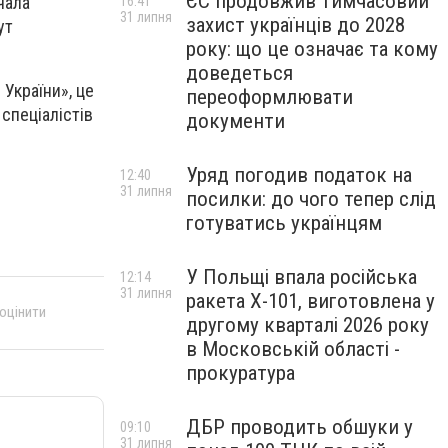
ЄС продовжив тимчасовий
чала
16:41
31 липня
захист українців до 2028
ут
року: що це означає та кому
доведеться
України», це
переоформлювати
спеціалістів
документи
Уряд погодив податок на
12:40
31 липня
посилки: до чого тепер слід
готуватись українцям
У Польщі впала російська
12:14
31 липня
ракета X-101, виготовлена у
 оцінити
другому кварталі 2026 року
в Московській області -
прокуратура
ДБР проводить обшуки у
09:10
31 липня