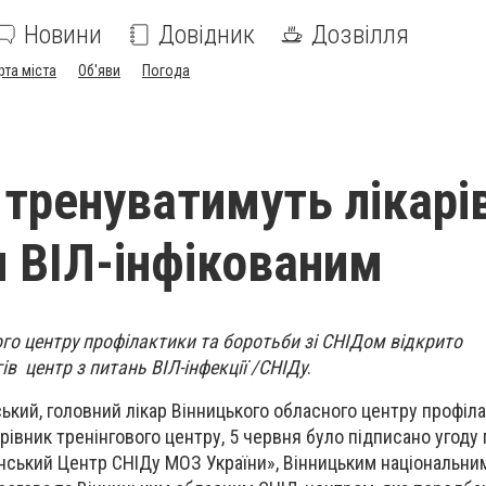
Новини
Довідник
Дозвілля
рта міста
Об'яви
Погода
 тренуватимуть лікарі
 ВІЛ-інфікованим
ного центру профілактики та боротьби зі СНІДом відкрито
ів центр з питань ВІЛ-інфекції /СНІДу
.
ський, головний лікар Вінницького обласного центру профіла
рівник тренінгового центру, 5 червня було підписано угоду
їнський Центр СНІДу МОЗ України», Вінницьким національн