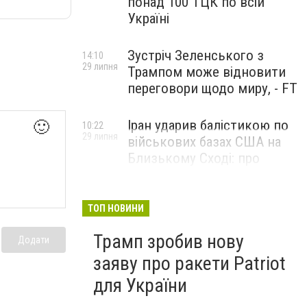
понад 100 ТЦК по всій
Україні
Зустріч Зеленського з
14:10
29 липня
Трампом може відновити
переговори щодо миру, - FT
Іран ударив балістикою по
🙂
10:22
29 липня
військових базах США на
Близькому Сході: про
наслідки повідомили у
CENTCOM
ТОП НОВИНИ
Трамп зробив нову
Додати
заяву про ракети Patriot
для України