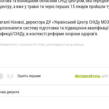
Пирогова та Вінницьким обласним СНІД-центром, яка передба
ентру, а вже у травні та черні перших 15 лікарів пройшли т
талії Нізової, директора ДУ «Український Центр СНІДу МОЗ 
досконалити систему підготовки та підвищення кваліфікації 
-інфекції/СНІДу, в контексті реформи охорони здоров’я.
бхідний текст і натисніть Ctrl + Enter, щоб повідомити про це редакцію
0,0
Оцініть першим
Авторизуйтесь
, щоб
 наші джерела