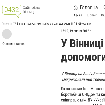
Головна
Афіша
Шопінг
Ка
Головна
У Вінниці тренуватимуть лікарів для допомоги ВІЛ-інфікованим
16:10, 19 липня 2012 р.
У Вінниці
Калякина Алена
допомоги
У Вінниці на базі облас
міжрегіональний тренінг
Як зазначив Ігор Матков
боротьби зі СНІДом та ке
співпрацю між ДУ «Укра