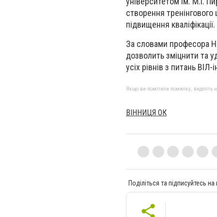
університетом ім. М.І. 
створення тренінгового ц
підвищення кваліфікації.
За словами професора На
дозволить зміцнити та у
усіх рівнів з питань ВІЛ
Якщо ви помітили помилку, виділіть нео
ВІННИЦЯ ОК
Поділіться та підписуйтесь на