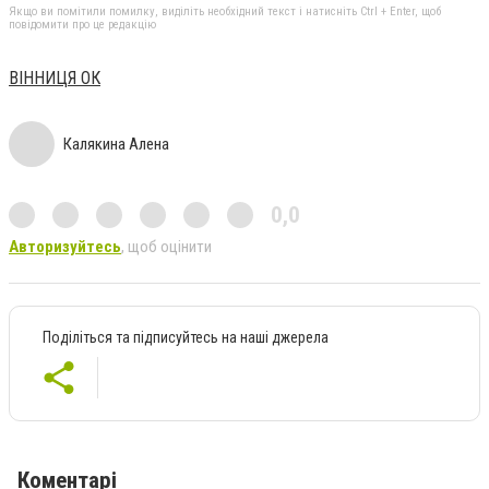
Якщо ви помітили помилку, виділіть необхідний текст і натисніть Ctrl + Enter, щоб
повідомити про це редакцію
ВІННИЦЯ ОК
Калякина Алена
0,0
Авторизуйтесь
, щоб оцінити
Поділіться та підписуйтесь на наші джерела
Коментарі