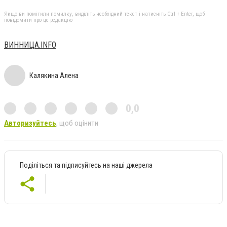
Якщо ви помітили помилку, виділіть необхідний текст і натисніть Ctrl + Enter, щоб
повідомити про це редакцію
ВИННИЦА.INFO
Калякина Алена
0,0
Авторизуйтесь
, щоб оцінити
Поділіться та підписуйтесь на наші джерела