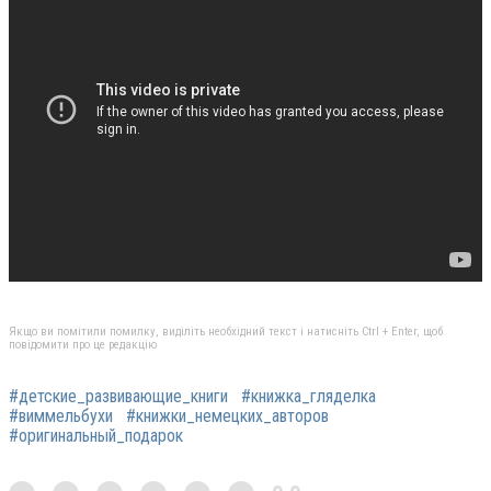
Якщо ви помітили помилку, виділіть необхідний текст і натисніть Ctrl + Enter, щоб
повідомити про це редакцію
#детские_развивающие_книги
#книжка_гляделка
#виммельбухи
#книжки_немецких_авторов
#оригинальный_подарок