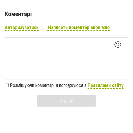
Коментарі
Авторизуватись
Написати коментар анонімно
🙂
Розміщуючи коментар, я погоджуюся з
Правилами сайту
Додати