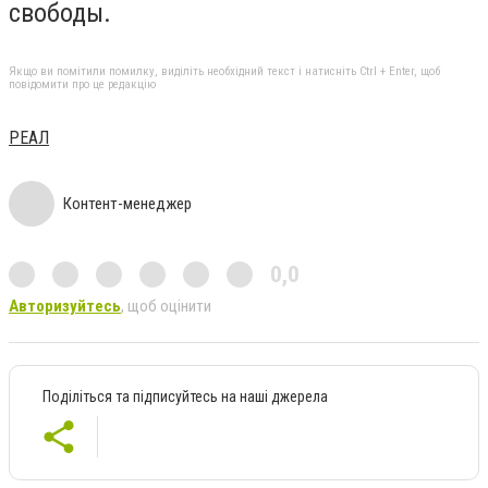
свободы.
Якщо ви помітили помилку, виділіть необхідний текст і натисніть Ctrl + Enter, щоб
повідомити про це редакцію
РЕАЛ
Контент-менеджер
0,0
Авторизуйтесь
, щоб оцінити
Поділіться та підписуйтесь на наші джерела